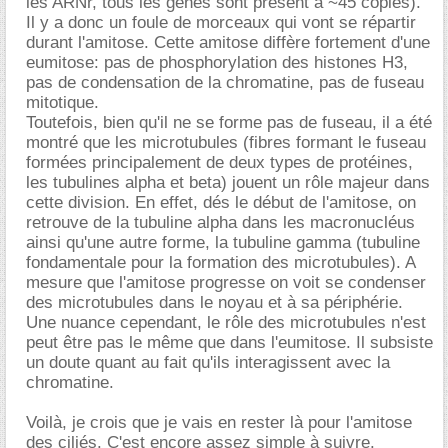
les ARNr, tous les gènes sont présent à ~45 copies).
Il y a donc un foule de morceaux qui vont se répartir
durant l'amitose. Cette amitose diffère fortement d'une
eumitose: pas de phosphorylation des histones H3,
pas de condensation de la chromatine, pas de fuseau
mitotique.
Toutefois, bien qu'il ne se forme pas de fuseau, il a été
montré que les microtubules (fibres formant le fuseau
formées principalement de deux types de protéines,
les tubulines alpha et beta) jouent un rôle majeur dans
cette division. En effet, dés le début de l'amitose, on
retrouve de la tubuline alpha dans les macronucléus
ainsi qu'une autre forme, la tubuline gamma (tubuline
fondamentale pour la formation des microtubules). A
mesure que l'amitose progresse on voit se condenser
des microtubules dans le noyau et à sa périphérie.
Une nuance cependant, le rôle des microtubules n'est
peut être pas le même que dans l'eumitose. Il subsiste
un doute quant au fait qu'ils interagissent avec la
chromatine.
Voilà, je crois que je vais en rester là pour l'amitose
des ciliés. C'est encore assez simple à suivre.