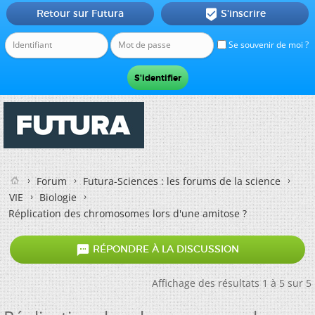
Retour sur Futura
S'inscrire

Se souvenir de moi ?
Forum
Futura-Sciences : les forums de la science
VIE
Biologie
Réplication des chromosomes lors d'une amitose ?

RÉPONDRE À LA DISCUSSION
Affichage des résultats 1 à 5 sur 5