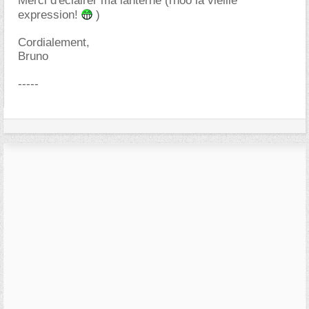
Merci d'éclairer ma lanterne (rhoo la vieille
expression!
)
Cordialement,
Bruno
-----