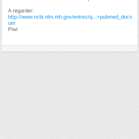
A regarder:
http://www.ncbi.nlm.nih.gov/entrez/q...=pubmed_docs
um
Piwi