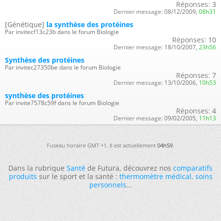
Réponses:
3
Dernier message:
08/12/2009,
08h31
[Génétique]
la synthèse des protéines
Par invitecf13c23b dans le forum Biologie
Réponses:
10
Dernier message:
18/10/2007,
23h56
Synthèse des protéines
Par invitec27350be dans le forum Biologie
Réponses:
7
Dernier message:
13/10/2006,
10h53
synthèse des protéines
Par invite7578c59f dans le forum Biologie
Réponses:
4
Dernier message:
09/02/2005,
11h13
Fuseau horaire GMT +1. Il est actuellement
04h59
.
Dans la rubrique
Santé
de Futura, découvrez nos
comparatifs
produits
sur le sport et la santé :
thermomètre médical
,
soins
personnels
...