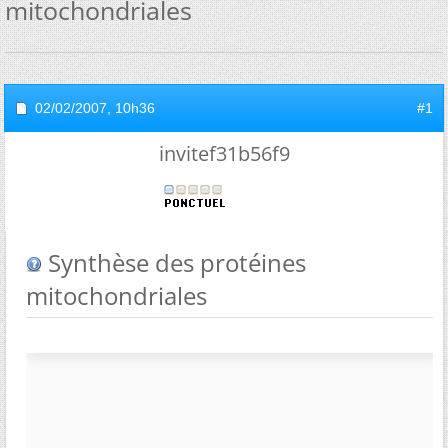
mitochondriales
02/02/2007,
10h36
#1
invitef31b56f9
Synthèse des protéines
mitochondriales