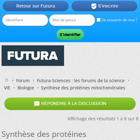
Retour sur Futura
S'inscrire

Se souvenir de moi ?
Forum
Futura-Sciences : les forums de la science
VIE
Biologie
Synthèse des protéines mitochondriales

RÉPONDRE À LA DISCUSSION
Affichage des résultats 1 à 8 sur 8
Synthèse des protéines