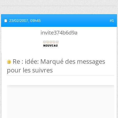
23/02/2007,
09h45
#1
invite374b6d9a
Re : idée: Marqué des messages
pour les suivres