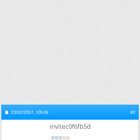
23/02/2007,
10h36
#2
invitec0f6fb5d