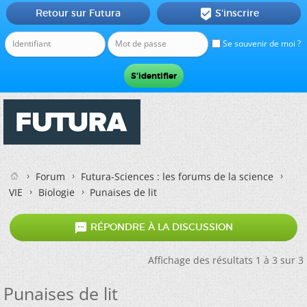
Retour sur Futura
S'inscrire

Se souvenir de moi ?
Forum
Futura-Sciences : les forums de la science
VIE
Biologie
Punaises de lit

RÉPONDRE À LA DISCUSSION
Affichage des résultats 1 à 3 sur 3
Punaises de lit