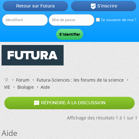
Retour sur Futura
S'inscrire

Se souvenir de moi ?
Forum
Futura-Sciences : les forums de la science
VIE
Biologie
Aide

RÉPONDRE À LA DISCUSSION
Affichage des résultats 1 à 1 sur 1
Aide