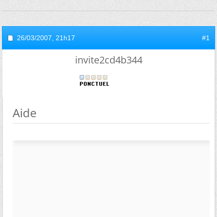
26/03/2007,
21h17
#1
invite2cd4b344
Aide