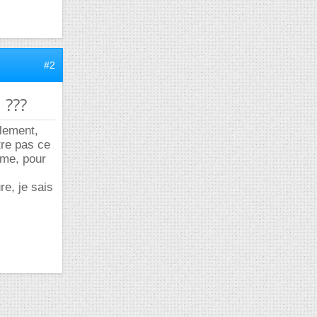
#2
 ???
ulement,
tre pas ce
ème, pour
e, je sais