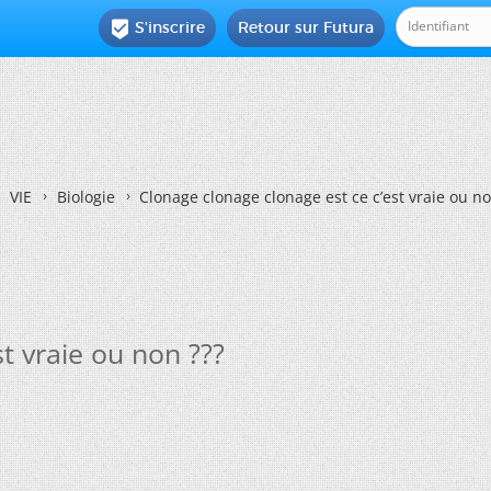
S'inscrire
Retour sur Futura

VIE
Biologie
Clonage clonage clonage est ce c’est vraie ou no
t vraie ou non ???