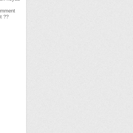
comment
t ??