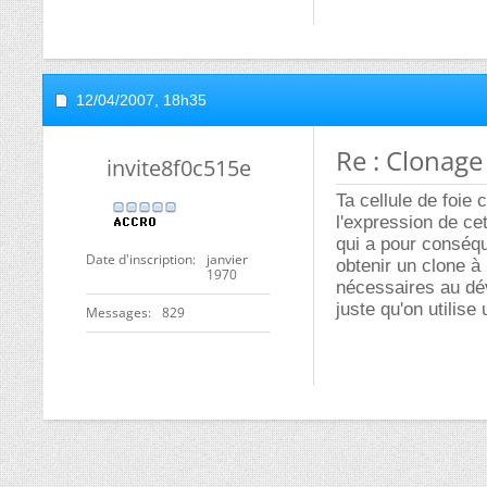
12/04/2007,
18h35
Re : Clonage
invite8f0c515e
Ta cellule de foie 
l'expression de ce
qui a pour conséqu
Date d'inscription
janvier
obtenir un clone à 
1970
nécessaires au dé
juste qu'on utilise
Messages
829