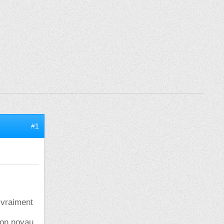
#1
 vraiment
son noyau