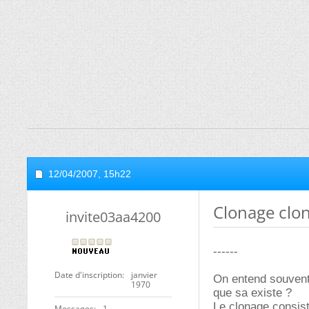
12/04/2007,
15h22
Clonage clon
invite03aa4200
------
Date d'inscription
janvier
On entend souvent
1970
que sa existe ?
Le clonage consist
Messages
1