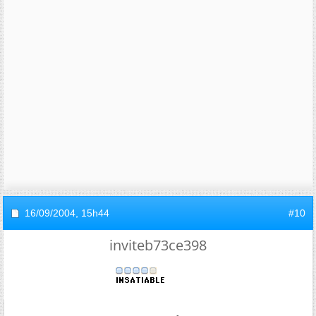
16/09/2004,
15h44
#10
inviteb73ce398