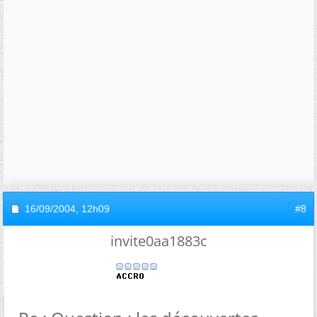
16/09/2004,
12h09
#8
invite0aa1883c