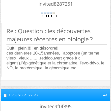
invited8287251
Re : Question : les découvertes
majeures récentes en biologie ?
Oufti! plein!!!!! en désordre!!
ces dernieres 10-15annnées, l'apoptose (un terme
vieux, vieux ........redécouvert grace à c
elgans),l'épigénétique et la chromatine, l'evo-dévo, le
NO, la protéomique, la génomique etc
15/09/2004,
22h47
#4
invitec9f0f895