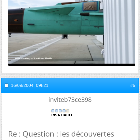
16/09/2004,
09h21
#5
inviteb73ce398
Re : Question : les découvertes