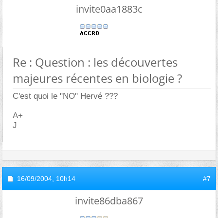
invite0aa1883c
Re : Question : les découvertes
majeures récentes en biologie ?
C'est quoi le "NO" Hervé ???
A+
J
16/09/2004,
10h14
#7
invite86dba867