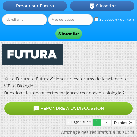
Retour sur Futura
S'inscrire

Se souvenir de moi ?
Forum
Futura-Sciences : les forums de la science
VIE
Biologie
Question : les découvertes majeures récentes en biologie ?

RÉPONDRE À LA DISCUSSION
Page 1 sur 2
1
Dernière
Affichage des résultats 1 à 30 sur 40