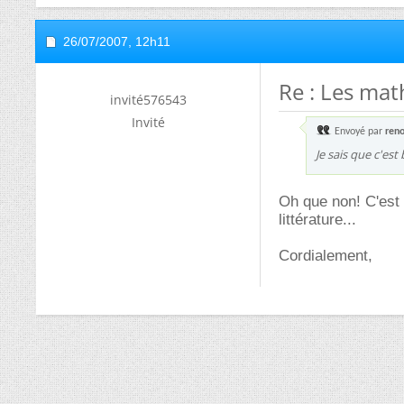
26/07/2007,
12h11
Re : Les mat
invité576543
Invité
Envoyé par
ren
Je sais que c'es
Oh que non! C'est u
littérature...
Cordialement,