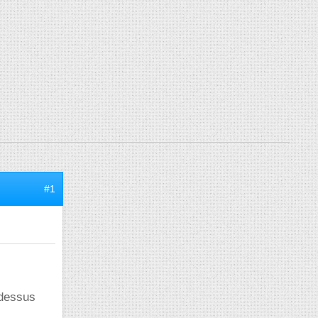
#1
 dessus