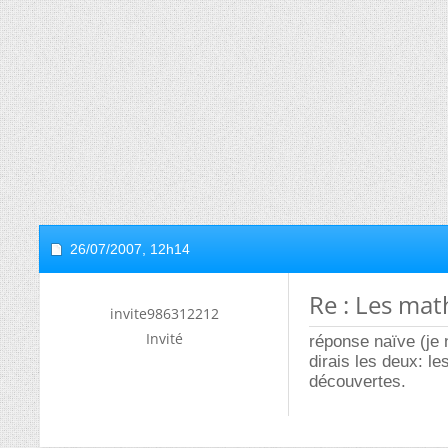
26/07/2007,
12h14
Re : Les mat
invite986312212
Invité
réponse naïve (je n
dirais les deux: l
découvertes.