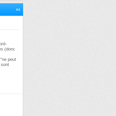
#4
pré-
es (donc
 "ne peut
 sont