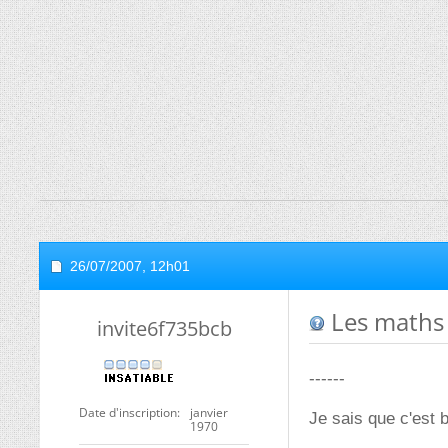
26/07/2007,
12h01
Les maths 
invite6f735bcb
------
Date d'inscription
janvier
Je sais que c'est 
1970