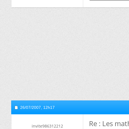
26/07/2007,
12h17
Re : Les mat
invite986312212