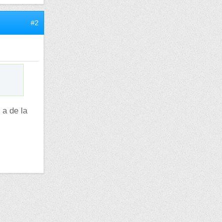
#2
 a de la