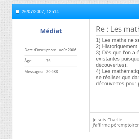
26/07/2007,
12h14
Re : Les mat
Médiat
1) Les maths ne s
2) Historiquement
Date d'inscription
août 2006
3) Dès que l'on a 
existantes puisqu
ge
76
découvertes).
4) Les mathématiqu
Messages
20 638
se réaliser que dan
découvertes pour pe
Je suis Charlie.
J'affirme péremptoire