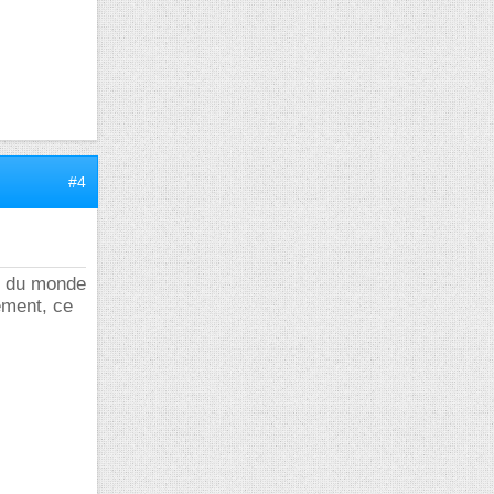
#4
nt du monde
ement, ce