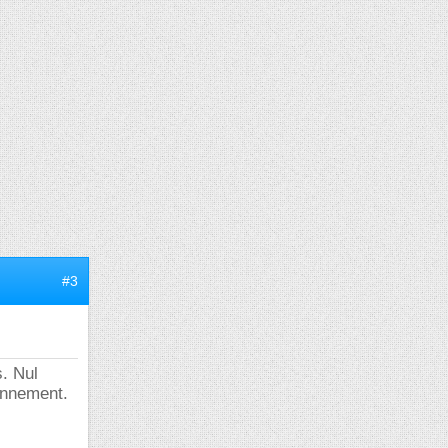
#3
s. Nul
onnement.