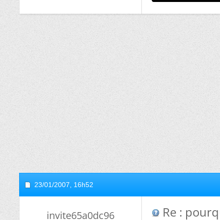
23/01/2007,
16h52
Re : pourqu
invite65a0dc96