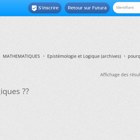
S'inscrire
Retour sur Futura

MATHEMATIQUES
Epistémologie et Logique (archives)
pourq
Affichage des résul
giques ??