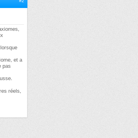
#2
 axiomes,
ux
 lorsque
iome, et a
e pas
ausse.
res réels,