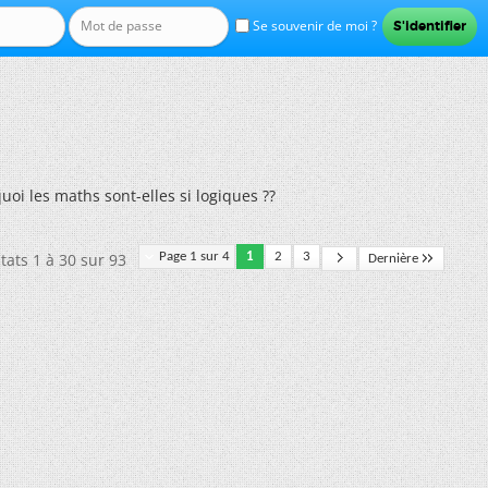
Se souvenir de moi ?
uoi les maths sont-elles si logiques ??
tats 1 à 30 sur 93
Page 1 sur 4
1
2
3
Dernière