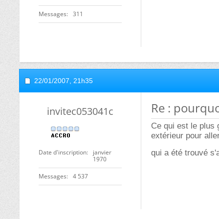
Messages
311
22/01/2007,
21h35
Re : pourquoi
invitec053041c
Ce qui est le plus
extérieur pour all
Date d'inscription
janvier
qui a été trouvé s
1970
Messages
4 537