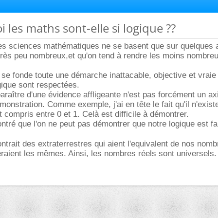
 les maths sont-elle si logique ??
e les sciences mathématiques ne se basent que sur quelques
 très peu nombreux,et qu'on tend à rendre les moins nombre
i se fonde toute une démarche inattacable, objective et vraie
ogique sont respectées.
araître d'une évidence affligeante n'est pas forcément un ax
démonstration. Comme exemple, j'ai en tête le fait qu'il n'exist
t compris entre 0 et 1. Celà est difficile à démontrer.
ontré que l'on ne peut pas démontrer que notre logique est f
ontrait des extraterrestres qui aient l'equivalent de nos nomb
seraient les mêmes. Ainsi, les nombres réels sont universels.