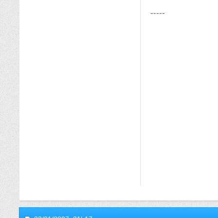
-----