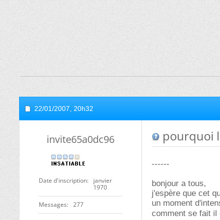
22/01/2007,
20h32
pourquoi le
invite65a0dc96
------
Date d'inscription
janvier
bonjour a tous,
1970
j'espère que cet q
un moment d'inten
Messages
277
comment se fait il