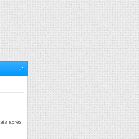
#1
mais après