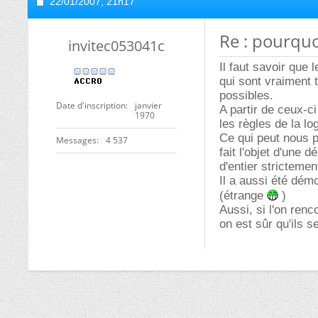
22/01/2007,
21h17
Re : pourquoi
invitec053041c
Il faut savoir qu
qui sont vraiment
possibles.
Date d'inscription
janvier
A partir de ceux-c
1970
les règles de la l
Ce qui peut nous p
Messages
4 537
fait l'objet d'une 
d'entier strictemen
Il a aussi été dém
(étrange
)
Aussi, si l'on renc
on est sûr qu'ils 