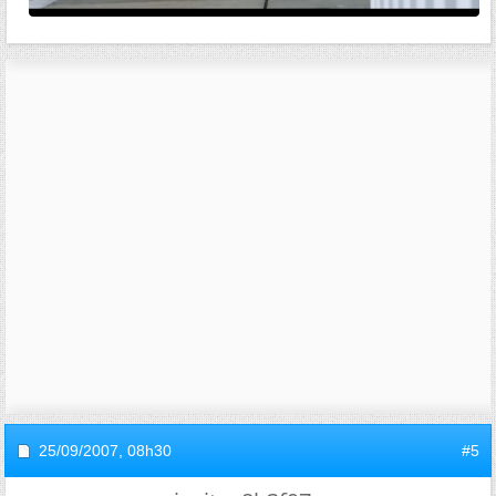
25/09/2007,
08h30
#5