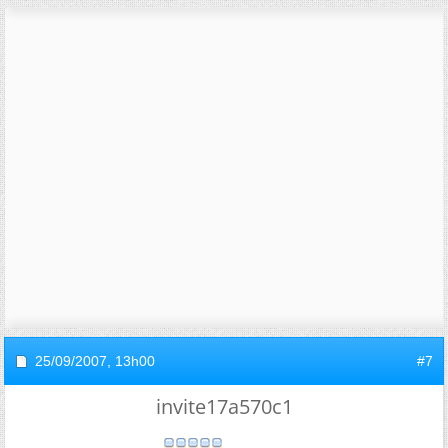
25/09/2007,
13h00
#7
invite17a570c1