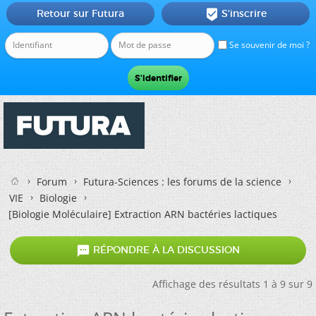
Retour sur Futura
S'inscrire

Se souvenir de moi ?
Forum
Futura-Sciences : les forums de la science
VIE
Biologie
[Biologie Moléculaire]
Extraction ARN bactéries lactiques

RÉPONDRE À LA DISCUSSION
Affichage des résultats 1 à 9 sur 9