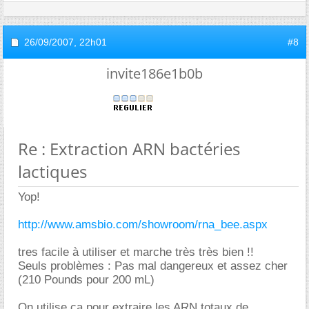
26/09/2007,
22h01
#8
invite186e1b0b
Re : Extraction ARN bactéries
lactiques
Yop!
http://www.amsbio.com/showroom/rna_bee.aspx
tres facile à utiliser et marche très très bien !!
Seuls problèmes : Pas mal dangereux et assez cher
(210 Pounds pour 200 mL)
On utilise ca pour extraire les ARN totaux de