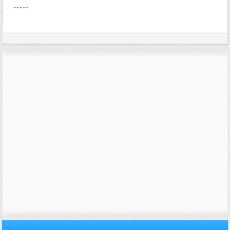
-----