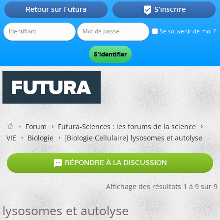
Retour sur Futura
S'inscrire

Se souvenir de moi ?
Forum
Futura-Sciences : les forums de la science
VIE
Biologie
[Biologie Cellulaire]
lysosomes et autolyse

RÉPONDRE À LA DISCUSSION
Affichage des résultats 1 à 9 sur 9
lysosomes et autolyse