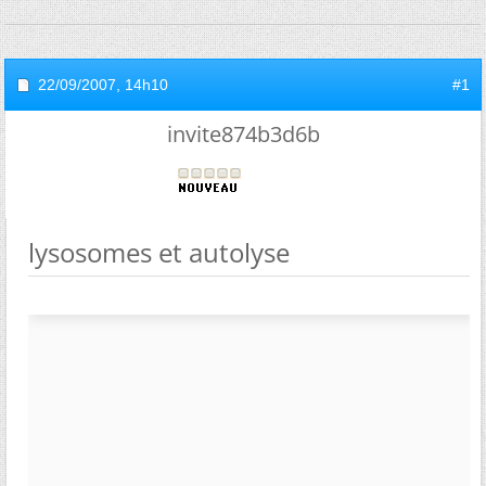
22/09/2007,
14h10
#1
invite874b3d6b
lysosomes et autolyse