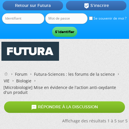
Retour sur Futura
S'inscrire

Se souvenir de moi ?
Forum
Futura-Sciences : les forums de la science
VIE
Biologie
[Microbiologie]
Mise en évidence de l'action anti-oxydante
d'un produit

RÉPONDRE À LA DISCUSSION
Affichage des résultats 1 à 5 sur 5