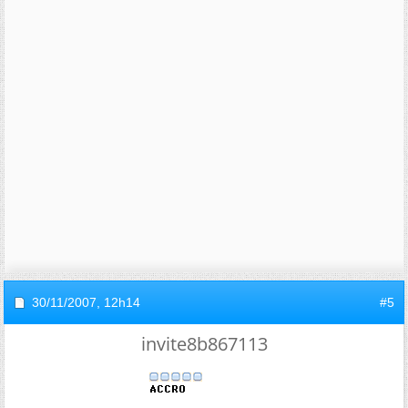
30/11/2007,
12h14
#5
invite8b867113