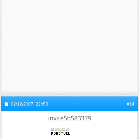
02/12/2007,
22h53
#14
invite5b583379