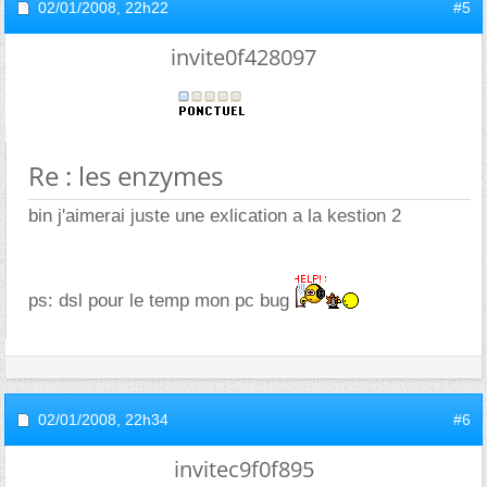
02/01/2008,
22h22
#5
invite0f428097
Re : les enzymes
bin j'aimerai juste une exlication a la kestion 2
ps: dsl pour le temp mon pc bug
02/01/2008,
22h34
#6
invitec9f0f895