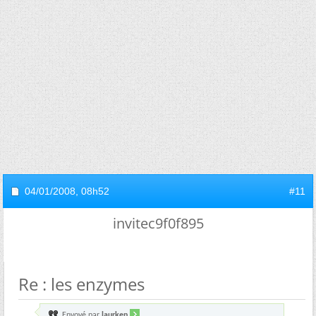
04/01/2008,
08h52
#11
invitec9f0f895
Re : les enzymes
Envoyé par
laurken