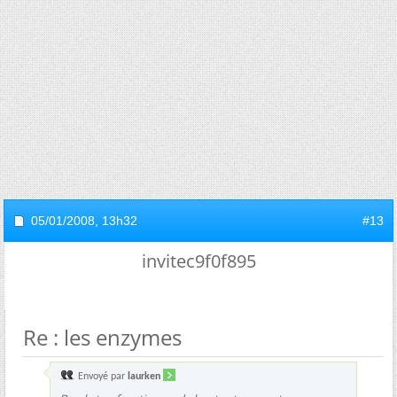
05/01/2008,
13h32
#13
invitec9f0f895
Re : les enzymes
Envoyé par
laurken