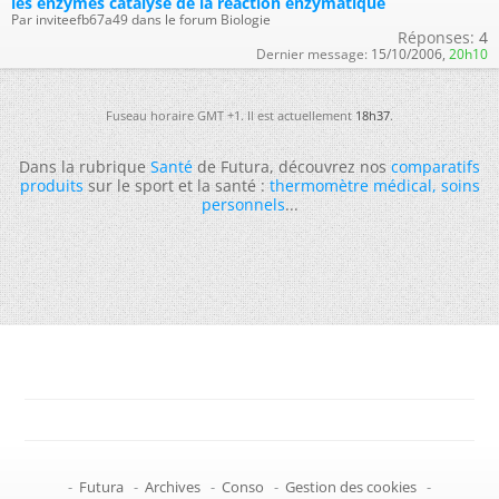
les enzymes catalyse de la réaction enzymatique
Par inviteefb67a49 dans le forum Biologie
Réponses:
4
Dernier message:
15/10/2006,
20h10
Fuseau horaire GMT +1. Il est actuellement
18h37
.
Dans la rubrique
Santé
de Futura, découvrez nos
comparatifs
produits
sur le sport et la santé :
thermomètre médical
,
soins
personnels
...
-
Futura
-
Archives
-
Conso
-
Gestion des cookies
-