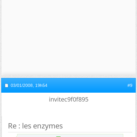
03/01/2008,
19h54
#9
invitec9f0f895
Re : les enzymes