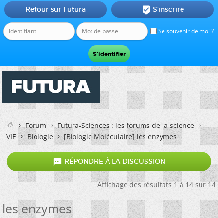
Retour sur Futura
S'inscrire

Se souvenir de moi ?
Forum
Futura-Sciences : les forums de la science
VIE
Biologie
[Biologie Moléculaire]
les enzymes

RÉPONDRE À LA DISCUSSION
Affichage des résultats 1 à 14 sur 14
les enzymes