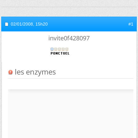
02/01/2008,
15h20
#1
invite0f428097
les enzymes