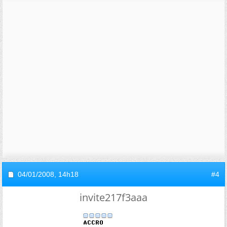
04/01/2008,
14h18
#4
invite217f3aaa