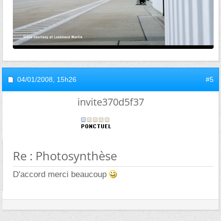
04/01/2008,
15h26
#5
invite370d5f37
Re : Photosynthèse
D'accord merci beaucoup