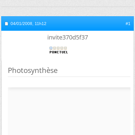
04/01/2008,
11h12
#1
invite370d5f37
Photosynthèse