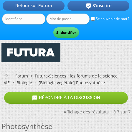
Retour sur Futura
S'inscrire

Se souvenir de moi ?
Forum
Futura-Sciences : les forums de la science
VIE
Biologie
[Biologie végétale]
Photosynthèse

RÉPONDRE À LA DISCUSSION
Affichage des résultats 1 à 7 sur 7
Photosynthèse