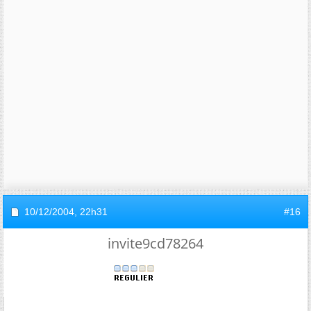
10/12/2004,
22h31
#16
invite9cd78264