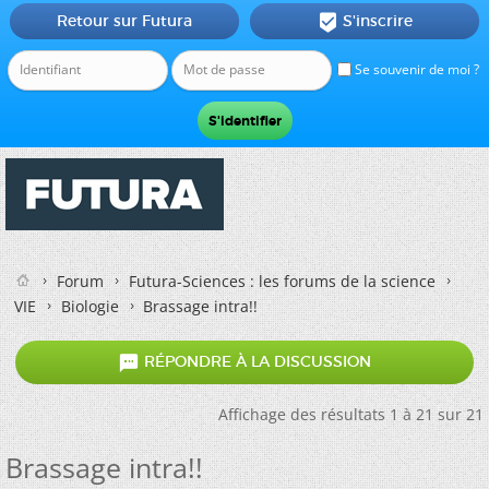
Retour sur Futura
S'inscrire

Se souvenir de moi ?
Forum
Futura-Sciences : les forums de la science
VIE
Biologie
Brassage intra!!

RÉPONDRE À LA DISCUSSION
Affichage des résultats 1 à 21 sur 21
Brassage intra!!