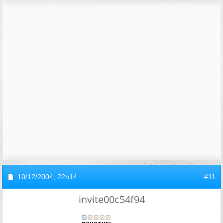
10/12/2004,
22h14
#11
invite00c54f94