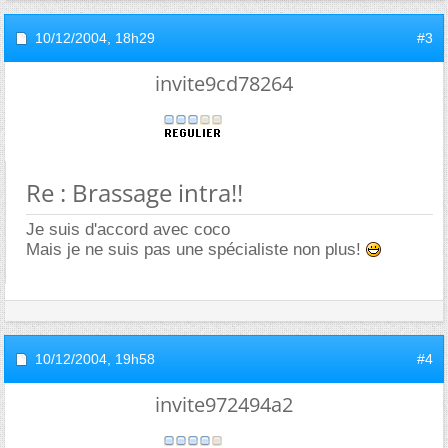
10/12/2004,
18h29
#3
invite9cd78264
Re : Brassage intra!!
Je suis d'accord avec coco
Mais je ne suis pas une spécialiste non plus!
10/12/2004,
19h58
#4
invite972494a2