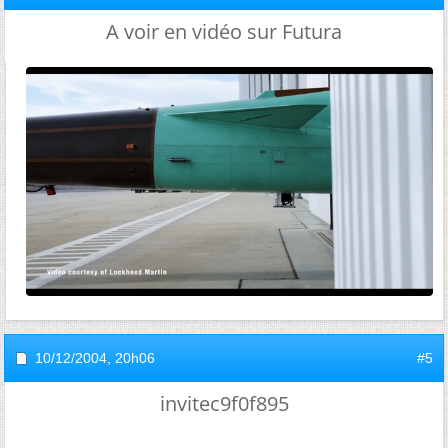
A voir en vidéo sur Futura
10/12/2004,
20h06
#5
invitec9f0f895