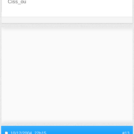
Ciss_ou
10/12/2004,
22h15
#13