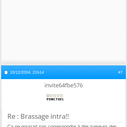
10/12/2004,
21h14
#7
invite64fbe576
Re : Brassage intra!!
Ca ne pourrait pas correspondre à des tumeurs des