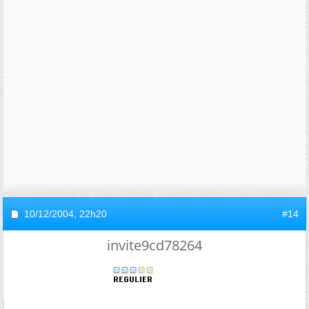
10/12/2004,
22h20
#14
invite9cd78264