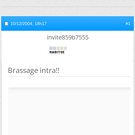
10/12/2004,
18h17
#1
invite859b7555
Brassage intra!!