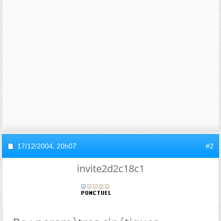
17/12/2004,
20h07
#2
invite2d2c18c1