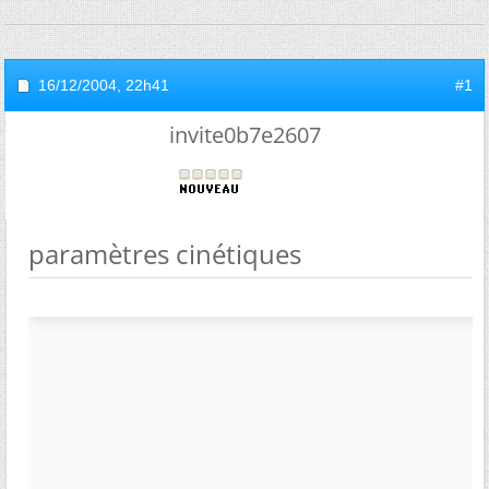
16/12/2004,
22h41
#1
invite0b7e2607
paramètres cinétiques