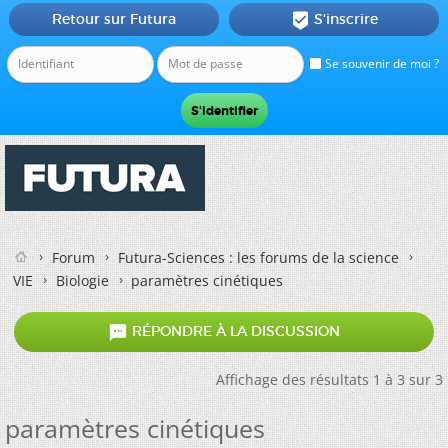
Retour sur Futura
S'inscrire

Se souvenir de moi ?
Forum
Futura-Sciences : les forums de la science
VIE
Biologie
paramètres cinétiques

RÉPONDRE À LA DISCUSSION
Affichage des résultats 1 à 3 sur 3
paramètres cinétiques