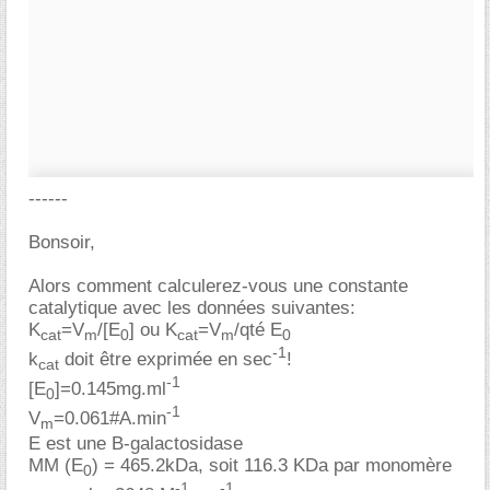
------
Bonsoir,
Alors comment calculerez-vous une constante
catalytique avec les données suivantes:
K
=V
/[E
] ou K
=V
/qté E
cat
m
0
cat
m
0
-1
k
doit être exprimée en sec
!
cat
-1
[E
]=0.145mg.ml
0
-1
V
=0.061#A.min
m
E est une B-galactosidase
MM (E
) = 465.2kDa, soit 116.3 KDa par monomère
0
-1
-1