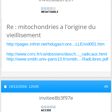
Re : mitochondries a l'origine du
vieillisement
http://pages.infinit.net/hdugas/cons...LLE/sld001.htm
http://www.cnrs.fr/cw/dossiers/dosch..._radicaux.html
http://www.smbh.univ-paris13.fr/smbh....RadLibres.pdf
19/12/2004,
12h05
#6
invitee8b3f97e