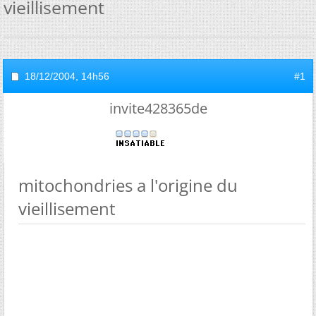
vieillisement
18/12/2004,
14h56
#1
invite428365de
mitochondries a l'origine du
vieillisement