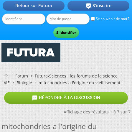
Retour sur Futura
S'inscrire

Se souvenir de moi ?
Forum
Futura-Sciences : les forums de la science
VIE
Biologie
mitochondries a l'origine du vieillisement

RÉPONDRE À LA DISCUSSION
Affichage des résultats 1 à 7 sur 7
mitochondries a l'origine du