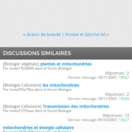
«
Grains de beauté
|
Kinase et Glycine lid
»
DISCUSSIONS SIMILAIRES
[Biologie végétale]
plantes et mitochondries
Par invite17b3df66 dans le forum Biologie
Réponses:
2
Dernier message:
30/11/2007,
18h52
[Biologie Cellulaire]
les mitochondries
Par invitef59a79ea dans le forum Biologie
Réponses:
2
Dernier message:
30/11/2007,
15h24
[Biologie Cellulaire]
Transmission des mitochondries
Par invite217f3aaa dans le forum Biologie
Réponses:
13
Dernier message:
05/10/2007,
13h27
mitochondries et énergie cellulaire
Par invite7578c59f dans le forum Biologie