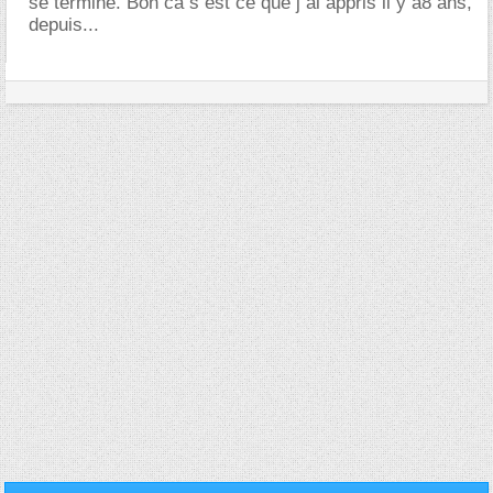
se termine. Bon ca s est ce que j ai appris il y a8 ans,
depuis...