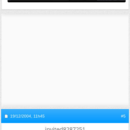
19/12/2004,
11h45
#5
invited8287251