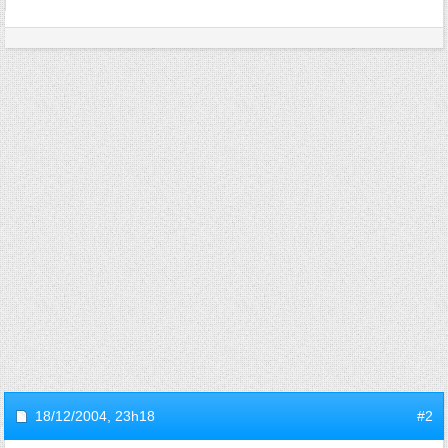
18/12/2004,
23h18
#2