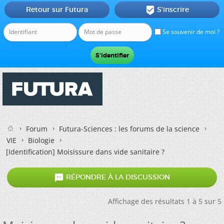
Retour sur Futura
S'inscrire

Se souvenir de moi ?
Forum
Futura-Sciences : les forums de la science
VIE
Biologie
[Identification]
Moisissure dans vide sanitaire ?

RÉPONDRE À LA DISCUSSION
Affichage des résultats 1 à 5 sur 5