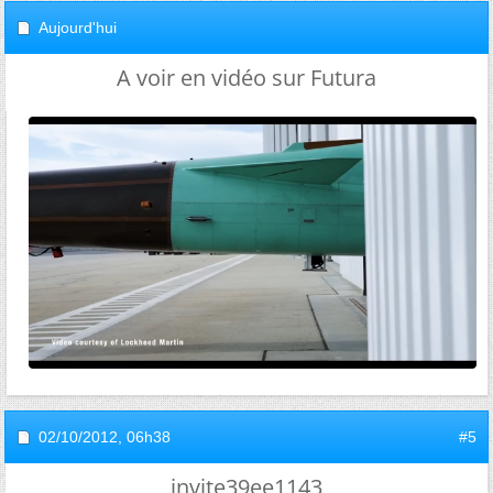
Aujourd'hui
A voir en vidéo sur Futura
02/10/2012,
06h38
#5
invite39ee1143