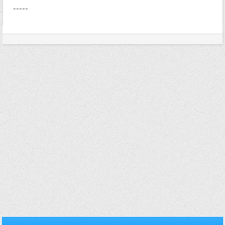
-----