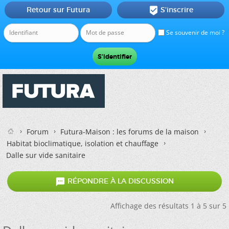
Retour sur Futura
S'inscrire

Se souvenir de moi ?
Forum
Futura-Maison : les forums de la maison
Habitat bioclimatique, isolation et chauffage
Dalle sur vide sanitaire

RÉPONDRE À LA DISCUSSION
Affichage des résultats 1 à 5 sur 5