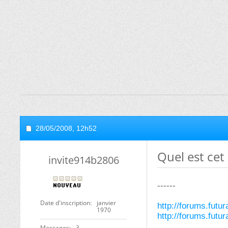
28/05/2008,
12h52
Quel est cet 
invite914b2806
------
Date d'inscription
janvier
http://forums.fut
1970
http://forums.fut
Messages
3