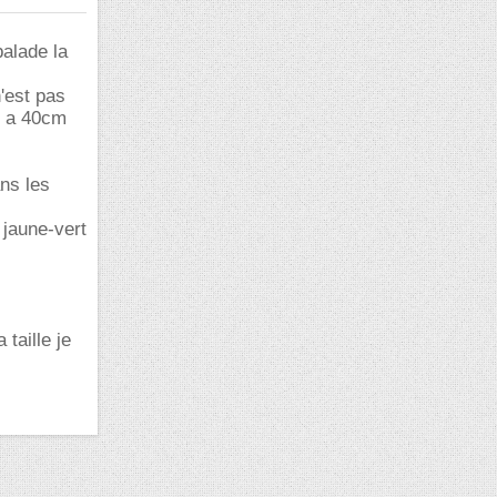
balade la
n'est pas
r a 40cm
ans les
 jaune-vert
 taille je