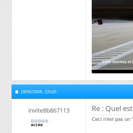
28/05/2008,
22h20
Re : Quel est
invite8b867113
Ceci n'est pas un 