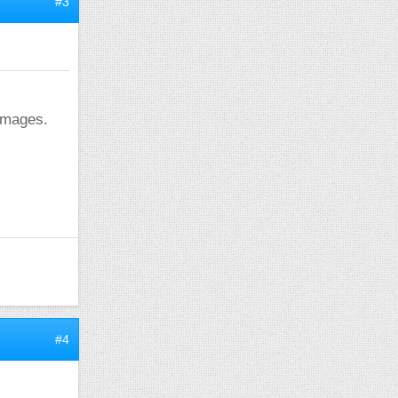
#3
 images.
#4