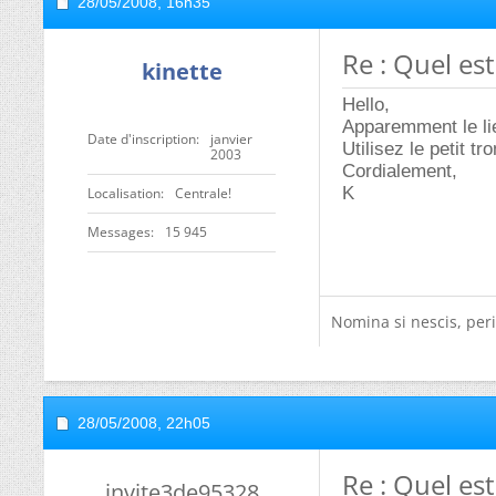
28/05/2008,
16h35
Re : Quel est
kinette
Hello,
Apparemment le lie
Date d'inscription
janvier
Utilisez le petit 
2003
Cordialement,
K
Localisation
Centrale!
Messages
15 945
Nomina si nescis, peri
28/05/2008,
22h05
Re : Quel est
invite3de95328