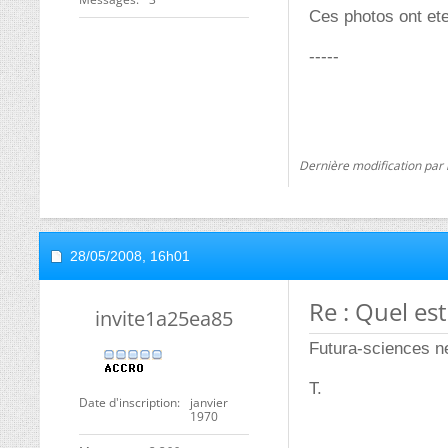
Ces photos ont ete
-----
Dernière modification par 
28/05/2008,
16h01
Re : Quel est
invite1a25ea85
Futura-sciences ne
T.
Date d'inscription
janvier
1970