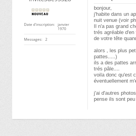
bonjour,
j'habite dans un ap
nuit venue (voir ph
Date d'inscription
janvier
Il n'a pas grand ch
1970
trés agréable d'en
de votre tête quand
Messages
2
alors , les plus pe
pattes.....)
ils a des pattes a
trés pâle....
voila donc qu'est 
éventuellement m'
j'ai d'autres photos
pense ils sont pe