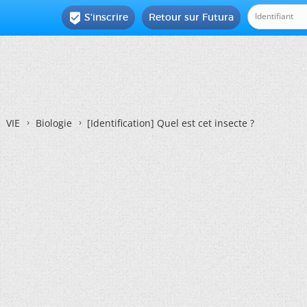
S'inscrire
Retour sur Futura

VIE
Biologie
[Identification]
Quel est cet insecte ?