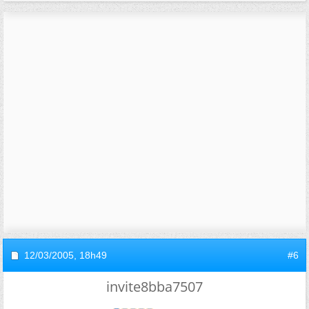
12/03/2005,
18h49
#6
invite8bba7507