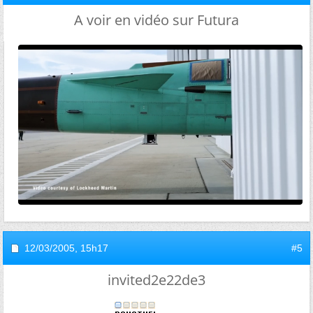
A voir en vidéo sur Futura
12/03/2005,
15h17
#5
invited2e22de3