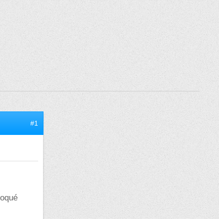
#1
bloqué