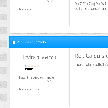
1970
A+G/T+C=(A+A/1.5
et tu reprends la 
Messages
45
29/05/2009,
12h05
Re : Calculs
invite20664cc3
merci christelle12
Date d'inscription
janvier
1970
Messages
27