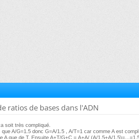
 de ratios de bases dans l'ADN
a soit très compliqué.
rai que A/G=1.5 donc G=A/1.5 , A/T=1 car comme A est comp
 de A que de T. Ensuite A+T/G+C = A+A/ (A/1.5+A/1.5)=...=1.5