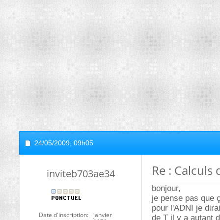
24/05/2009,
09h05
Re : Calculs
inviteb703ae34
bonjour,
je pense pas que ç
pour l'ADNI je di
Date d'inscription
janvier
de T il y a autant