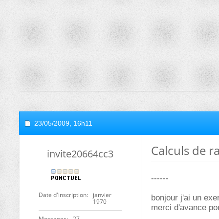
23/05/2009,
16h11
Calculs de r
invite20664cc3
------
Date d'inscription
janvier
bonjour j'ai un exe
1970
merci d'avance pou
Messages
27