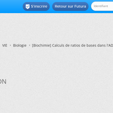
S'inscrire
Retour sur Futura

VIE
Biologie
[Biochimie]
Calculs de ratios de bases dans l'A
ADN