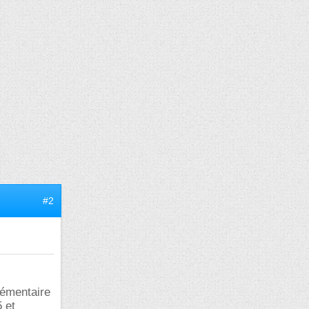
#2
lémentaire
 et