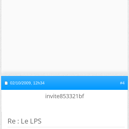
02/10/2009,
12h34
#4
invite853321bf
Re : Le LPS