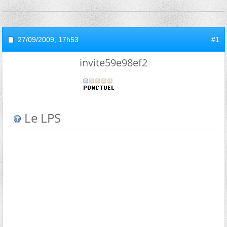
27/09/2009,
17h53
#1
invite59e98ef2
Le LPS