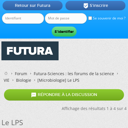
Retour sur Futura
S'inscrire

Se souvenir de moi ?
Forum
Futura-Sciences : les forums de la science
VIE
Biologie
[Microbiologie]
Le LPS

RÉPONDRE À LA DISCUSSION
Affichage des résultats 1 à 4 sur 4
Le LPS