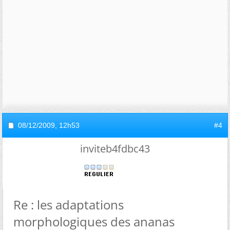
08/12/2009,
12h53
#4
inviteb4fdbc43
Re : les adaptations
morphologiques des ananas