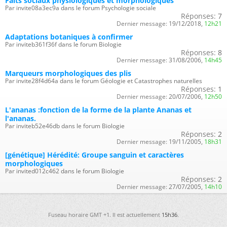
Faits sociaux physiologiques et morphologiques
Par invite08a3ec9a dans le forum Psychologie sociale
Réponses:
7
Dernier message:
19/12/2018,
12h21
Adaptations botaniques à confirmer
Par inviteb361f36f dans le forum Biologie
Réponses:
8
Dernier message:
31/08/2006,
14h45
Marqueurs morphologiques des plis
Par invite28f4d64a dans le forum Géologie et Catastrophes naturelles
Réponses:
1
Dernier message:
20/07/2006,
12h50
L'ananas :fonction de la forme de la plante Ananas et
l'ananas.
Par inviteb52e46db dans le forum Biologie
Réponses:
2
Dernier message:
19/11/2005,
18h31
[génétique] Hérédité: Groupe sanguin et caractères
morphologiques
Par invited012c462 dans le forum Biologie
Réponses:
2
Dernier message:
27/07/2005,
14h10
Fuseau horaire GMT +1. Il est actuellement
15h36
.