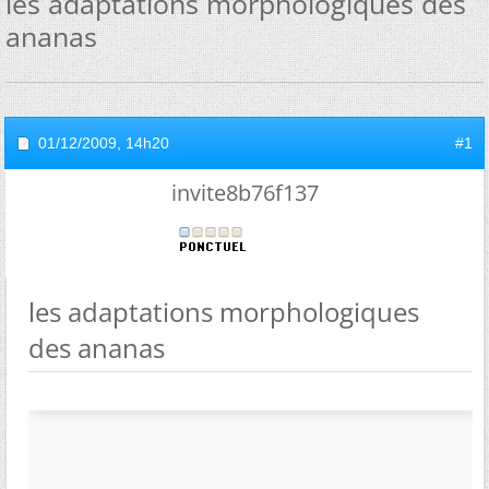
les adaptations morphologiques des
ananas
01/12/2009,
14h20
#1
invite8b76f137
les adaptations morphologiques
des ananas