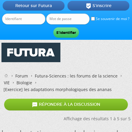
Retour sur Futura
S'inscrire

Se souvenir de moi ?
Forum
Futura-Sciences : les forums de la science
VIE
Biologie
[Exercice]
les adaptations morphologiques des ananas

RÉPONDRE À LA DISCUSSION
Affichage des résultats 1 à 5 sur 5