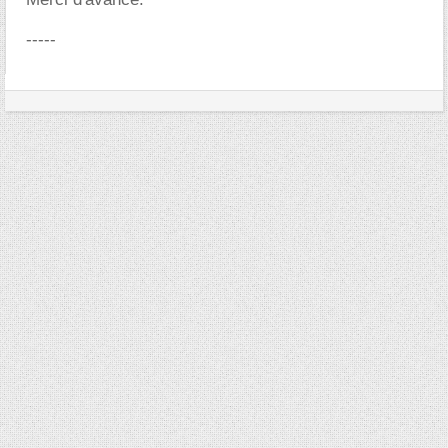
-----