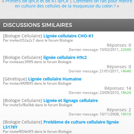
«
Primers de qPCR et de RT-qPCR
|
Comment on fait pour mettre
en culture des cellules de la muqueuse du colon ?
»
DISCUSSIONS SIMILAIRES
[Biologie Cellulaire]
Lignée cellulaire CHO-K1
Par invitec052a2c7 dans le forum Biologie
Réponses:
0
Dernier message:
10/02/2011,
22h00
[Biologie Cellulaire]
lignée cellulaire H9c2
Par inviteaac3f9f9 dans le forum Biologie
Réponses:
0
Dernier message:
21/01/2011,
14h46
[Génétique]
Lignée cellulaire Humaine
Par invitec9f0f895 dans le forum Biologie
Réponses:
14
Dernier message:
23/09/2010,
18h24
[Biologie Cellulaire]
Lignée et lignage cellulaire
Par invite5cf8a0bb dans le forum Biologie
Réponses:
2
Dernier message:
10/11/2008,
19h19
[Biologie Cellulaire]
Problème de culture cellulaire lignée
L5178Y
Par invitef854e9f3 dans le forum Biologie