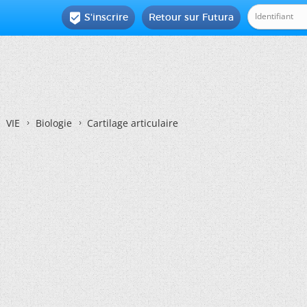
S'inscrire
Retour sur Futura

VIE
Biologie
Cartilage articulaire