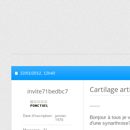
22/01/2012,
12h40
Cartilage art
invite71bedbc7
------
Date d'inscription
janvier
Bonjour à tous je v
1970
d'une synarthrose
Messages
31