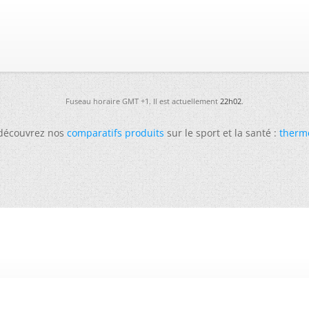
Fuseau horaire GMT +1. Il est actuellement
22h02
.
 découvrez nos
comparatifs produits
sur le sport et la santé :
therm
-
Futura
-
Archives
-
Conso
-