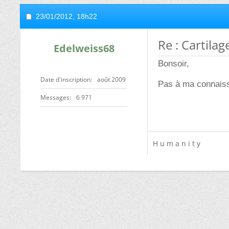
23/01/2012,
18h22
Re : Cartilag
Edelweiss68
Bonsoir,
Date d'inscription
août 2009
Pas à ma connais
Messages
6 971
H u m a n i t y