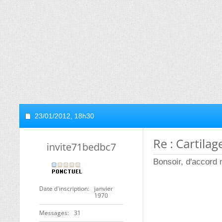
23/01/2012,
18h30
Re : Cartilag
invite71bedbc7
Bonsoir, d'accord 
Date d'inscription
janvier
1970
Messages
31