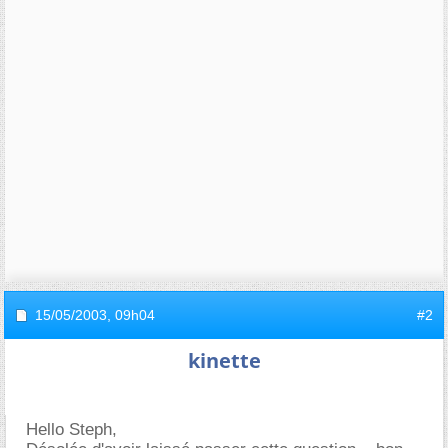
15/05/2003,
09h04
#2
kinette
Hello Steph,