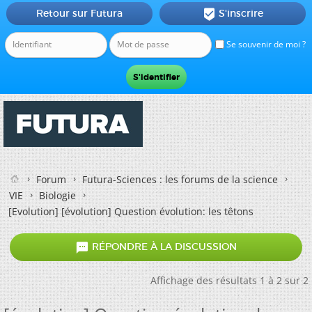
Retour sur Futura
S'inscrire

Se souvenir de moi ?
Forum
Futura-Sciences : les forums de la science
VIE
Biologie
[Evolution]
[évolution] Question évolution: les têtons

RÉPONDRE À LA DISCUSSION
Affichage des résultats 1 à 2 sur 2