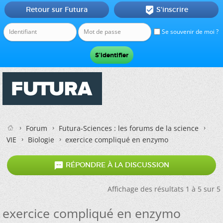
Retour sur Futura
S'inscrire

Se souvenir de moi ?
Forum
Futura-Sciences : les forums de la science
VIE
Biologie
exercice compliqué en enzymo

RÉPONDRE À LA DISCUSSION
Affichage des résultats 1 à 5 sur 5
exercice compliqué en enzymo