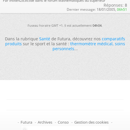
Par invite428365de dans le forum Mathématiques du supérieur
Réponses:
8
Dernier message:
18/01/2005,
06h51
Fuseau horaire GMT +1. Il est actuellement
04h04
.
Dans la rubrique
Santé
de Futura, découvrez nos
comparatifs
produits
sur le sport et la santé :
thermomètre médical
,
soins
personnels
...
-
Futura
-
Archives
-
Conso
-
Gestion des cookies
-