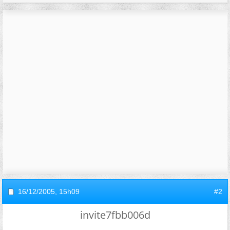
16/12/2005,
15h09
#2
invite7fbb006d