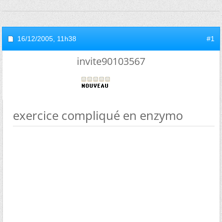
16/12/2005,
11h38
#1
invite90103567
exercice compliqué en enzymo