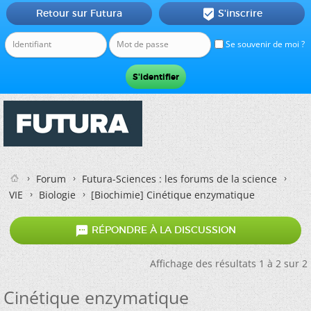
Retour sur Futura
S'inscrire

Se souvenir de moi ?
Forum
Futura-Sciences : les forums de la science
VIE
Biologie
[Biochimie]
Cinétique enzymatique

RÉPONDRE À LA DISCUSSION
Affichage des résultats 1 à 2 sur 2
Cinétique enzymatique