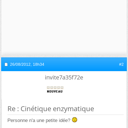
26/08/2012,
18h34
#2
invite7a35f72e
Re : Cinétique enzymatique
Personne n'a une petite idée?