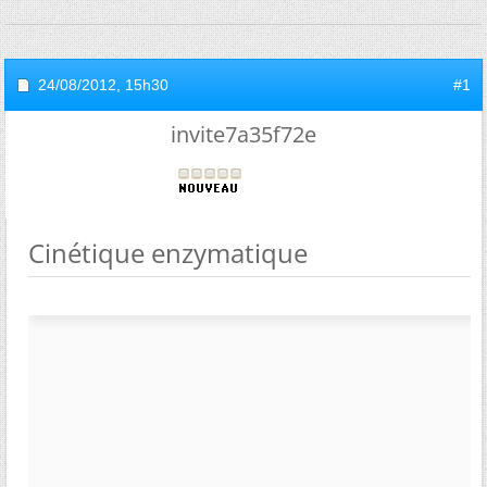
24/08/2012,
15h30
#1
invite7a35f72e
Cinétique enzymatique