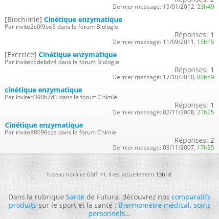
Dernier message:
19/01/2012,
23h49
[Biochimie]
Cinétique enzymatique
Par invite2c0f9ee3 dans le forum Biologie
Réponses:
1
Dernier message:
11/09/2011,
15h15
[Exercice]
Cinétique enzymatique
Par invitec5debdc4 dans le forum Biologie
Réponses:
1
Dernier message:
17/10/2010,
00h59
cinétique enzymatique
Par invited390b7d1 dans le forum Chimie
Réponses:
1
Dernier message:
02/11/2008,
21h25
Cinétique enzymatique
Par invite88096cce dans le forum Chimie
Réponses:
2
Dernier message:
03/11/2007,
17h35
Fuseau horaire GMT +1. Il est actuellement
13h18
.
Dans la rubrique
Santé
de Futura, découvrez nos
comparatifs
produits
sur le sport et la santé :
thermomètre médical
,
soins
personnels
...