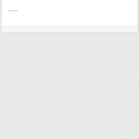
-----