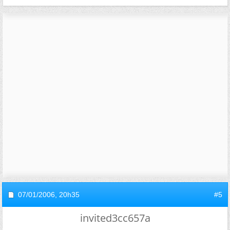
07/01/2006,
20h35
#5
invited3cc657a