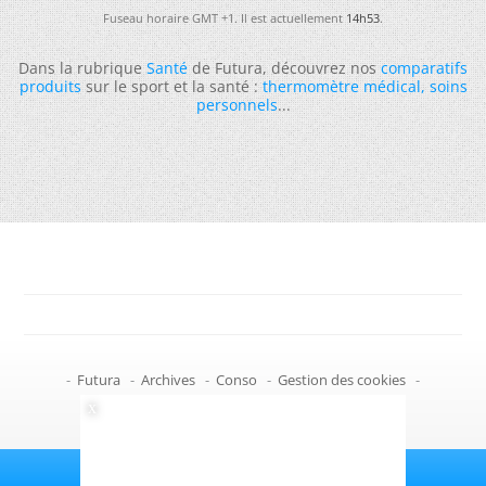
Fuseau horaire GMT +1. Il est actuellement
14h53
.
Dans la rubrique
Santé
de Futura, découvrez nos
comparatifs
produits
sur le sport et la santé :
thermomètre médical
,
soins
personnels
...
-
Futura
-
Archives
-
Conso
-
Gestion des cookies
-
Politique de confidentialité
-
Haut de page