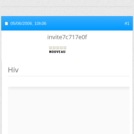
05/06/2006,
10h36
#1
invite7c717e0f
Hiv