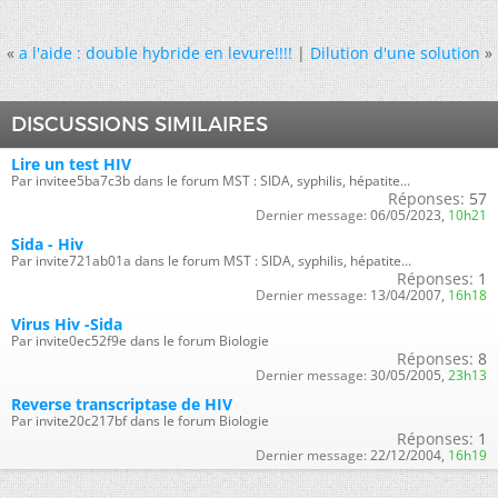
«
a l'aide : double hybride en levure!!!!
|
Dilution d'une solution
»
DISCUSSIONS SIMILAIRES
Lire un test HIV
Par invitee5ba7c3b dans le forum MST : SIDA, syphilis, hépatite...
Réponses:
57
Dernier message:
06/05/2023,
10h21
Sida - Hiv
Par invite721ab01a dans le forum MST : SIDA, syphilis, hépatite...
Réponses:
1
Dernier message:
13/04/2007,
16h18
Virus Hiv -Sida
Par invite0ec52f9e dans le forum Biologie
Réponses:
8
Dernier message:
30/05/2005,
23h13
Reverse transcriptase de HIV
Par invite20c217bf dans le forum Biologie
Réponses:
1
Dernier message:
22/12/2004,
16h19