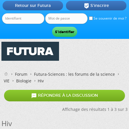
Retour sur Futura
S'inscrire

Se souvenir de moi ?
Forum
Futura-Sciences : les forums de la science
VIE
Biologie
Hiv

RÉPONDRE À LA DISCUSSION
Affichage des résultats 1 à 3 sur 3
Hiv