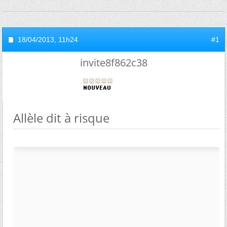
18/04/2013,
11h24
#1
invite8f862c38
Allèle dit à risque