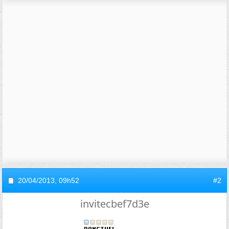
20/04/2013,
09h52
#2
invitecbef7d3e