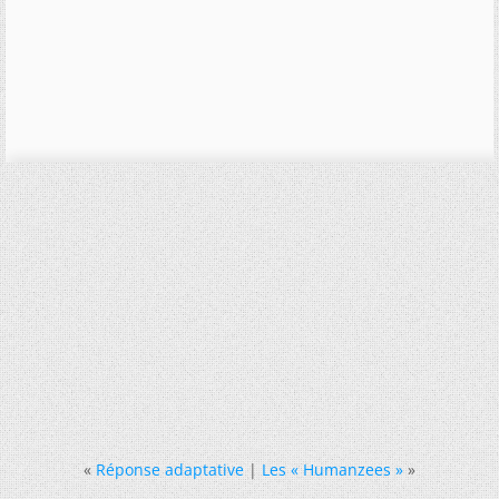
«
Réponse adaptative
|
Les « Humanzees »
»