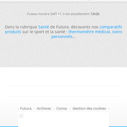
Fuseau horaire GMT +1. Il est actuellement
12h26
.
Dans la rubrique
Santé
de Futura, découvrez nos
comparatifs
produits
sur le sport et la santé :
thermomètre médical
,
soins
personnels
...
-
Futura
-
Archives
-
Conso
-
Gestion des cookies
-
Politique de confidentialité
-
Haut de page