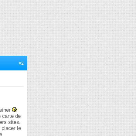
#2
ssiner
e carte de
ers sites,
 placer le
e