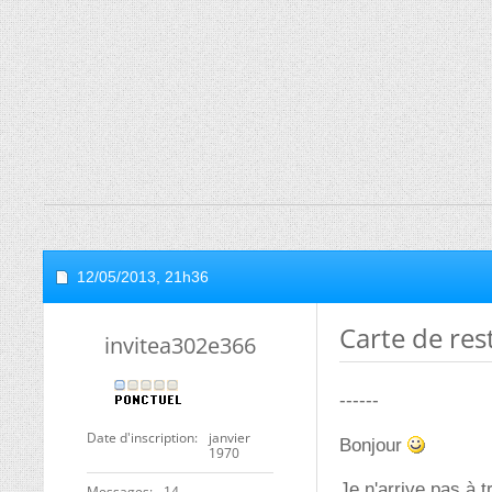
12/05/2013,
21h36
Carte de res
invitea302e366
------
Date d'inscription
janvier
Bonjour
1970
Je n'arrive pas à t
Messages
14