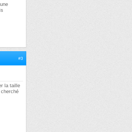
'une
is
#3
 la taille
p cherché