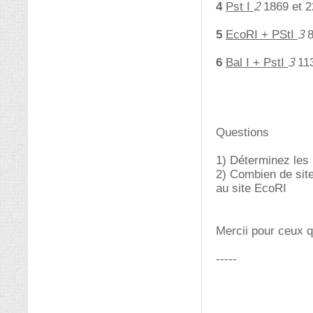
2
4
Pst I
1869 et 
3
5
EcoRI + PStI
8
3
6
Bal I + PstI
11
Questions
1) Déterminez les 
2) Combien de site
au site EcoRI
Mercii pour ceux q
-----