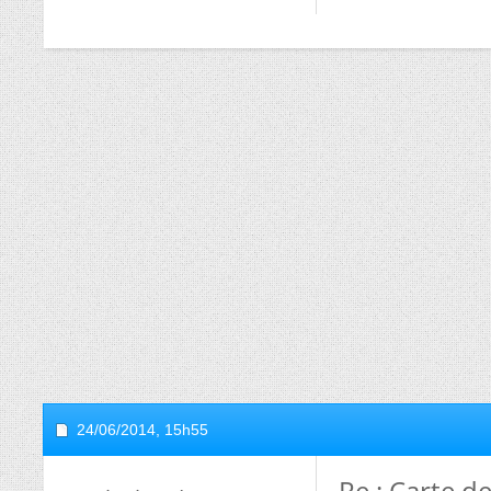
24/06/2014,
15h55
Re : Carte d