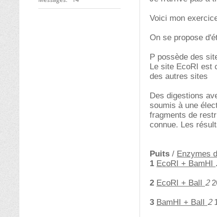
Voici mon exercic
On se propose d'éta
P possède des sit
Le site EcoRI est 
des autres sites
Des digestions ave
soumis à une élect
fragments de restr
connue. Les résult
Puits
/
Enzymes de
1
EcoRI + BamHI
2
2
EcoRI + BalI
2
2
3
BamHI + BalI