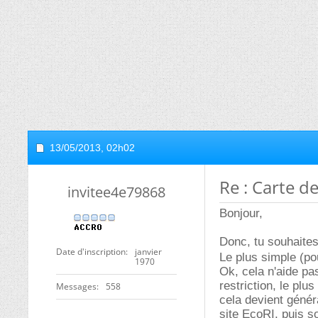
13/05/2013,
02h02
Re : Carte d
invitee4e79868
Bonjour,
Donc, tu souhaites
Date d'inscription
janvier
Le plus simple (po
1970
Ok, cela n'aide pa
restriction, le pl
Messages
558
cela devient généra
site EcoRI, puis s