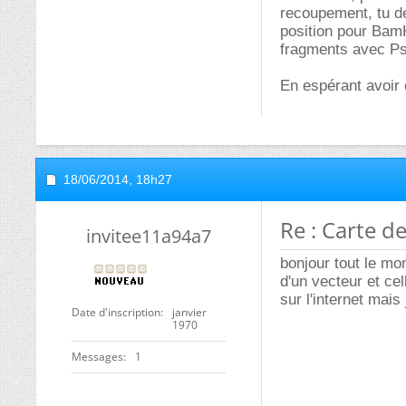
recoupement, tu de
position pour BamH
fragments avec Ps
En espérant avoir é
18/06/2014,
18h27
Re : Carte d
invitee11a94a7
bonjour tout le mon
d'un vecteur et ce
sur l'internet mais
Date d'inscription
janvier
1970
Messages
1