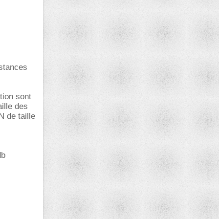
istances
tion sont
ille des
 de taille
db