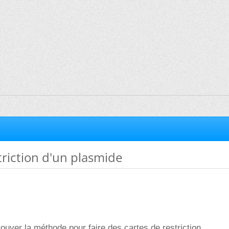
triction d'un plasmide
rouver la méthode pour faire des cartes de restriction