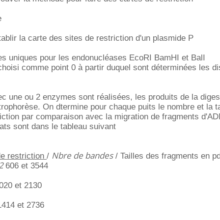
e
blir la carte des sites de restriction d'un plasmide P
es uniques pour les endonucléases EcoRI BamHI et BalI
choisi comme point 0 à partir duquel sont déterminées les d
c une ou 2 enzymes sont réalisées, les produits de la diges
rophorèse. On dtermine pour chaque puits le nombre et la ta
iction par comparaison avec la migration de fragments d'ADN
ats sont dans le tableau suivant
Nbre de bandes
 restriction
/
/ Tailles des fragments en p
2
606 et 3544
020 et 2130
1414 et 2736