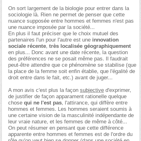
On sort largement de la biologie pour entrer dans la
sociologie là. Rien ne permet de penser que cette
nuance supposée entre hommes et femmes n'est pas
une nuance imposée par la société...
En plus il faut préciser que le choix mutuel des
partenaires l'un pour l'autre est une
innovation
sociale récente
,
très localisée géographiquement
en plus... Donc avant une date récente, la question
des préférences ne se posait même pas. Il faudrait
peut-être attendre que ce phénomène se stabilise (que
la place de la femme soit enfin établie, que l'égalité de
droit entre dans le fait, etc.) avant de juger...
A mon avis c'est plus la façon
subjective
d'exprimer,
de justifier de façon apparament rationelle quelque
chose
qui ne l'est pas
, l'attirance, qui diffère entre
hommes et femmes. Les hommes seraient soumis à
une certaine vision de la masculinité indépendante de
leur vraie nature, et les femmes de même à côté...
On peut résumer en pensant que cette différence
apparente entre hommes et femmes est de l'ordre du
rôle qu'on veut bien se donner (dans une société en