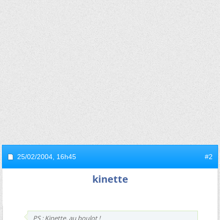
25/02/2004,
16h45
#2
kinette
PS : Kinette, au boulot !