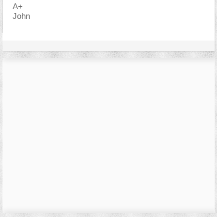
A+
John