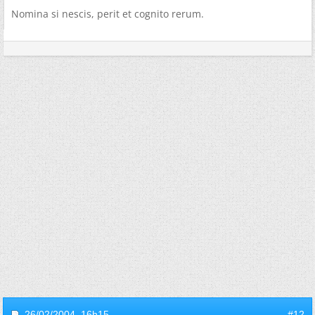
Nomina si nescis, perit et cognito rerum.
26/02/2004,
16h15
#12