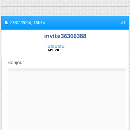
25/02/2004,
16h34
#1
invite36366388
Bonjour