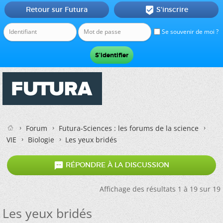
Retour sur Futura
S'inscrire

Se souvenir de moi ?
Forum
Futura-Sciences : les forums de la science
VIE
Biologie
Les yeux bridés

RÉPONDRE À LA DISCUSSION
Affichage des résultats 1 à 19 sur 19
Les yeux bridés