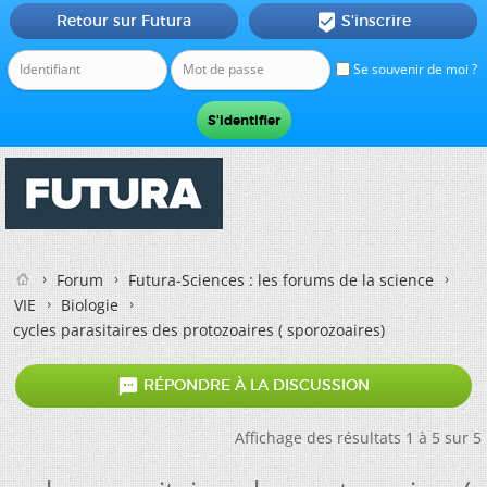
Retour sur Futura
S'inscrire

Se souvenir de moi ?
Forum
Futura-Sciences : les forums de la science
VIE
Biologie
cycles parasitaires des protozoaires ( sporozoaires)

RÉPONDRE À LA DISCUSSION
Affichage des résultats 1 à 5 sur 5