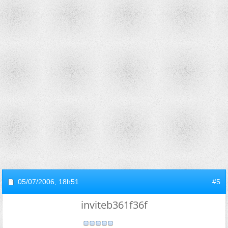
05/07/2006,
18h51
#5
inviteb361f36f