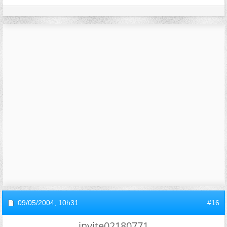
09/05/2004,
10h31
#16
invite02180771