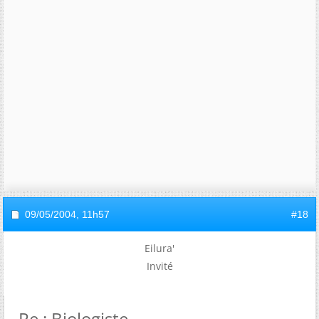
09/05/2004,
11h57
#18
Eilura'
Invité
Re : Biologiste