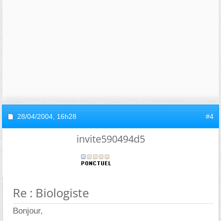
28/04/2004,
16h28
#4
invite590494d5
Re : Biologiste
Bonjour,