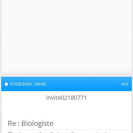
07/05/2004,
18h00
#14
invite02180771
Re : Biologiste