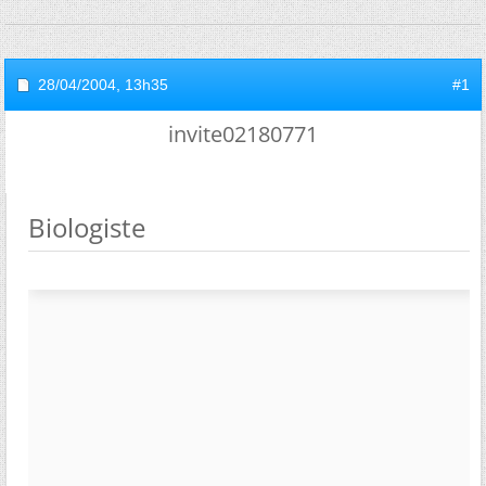
28/04/2004,
13h35
#1
invite02180771
Biologiste