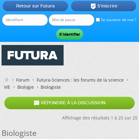
Retour sur Futura
S'inscrire

Se souvenir de moi ?
Forum
Futura-Sciences : les forums de la science
VIE
Biologie
Biologiste

RÉPONDRE À LA DISCUSSION
Affichage des résultats 1 à 25 sur 25
Biologiste