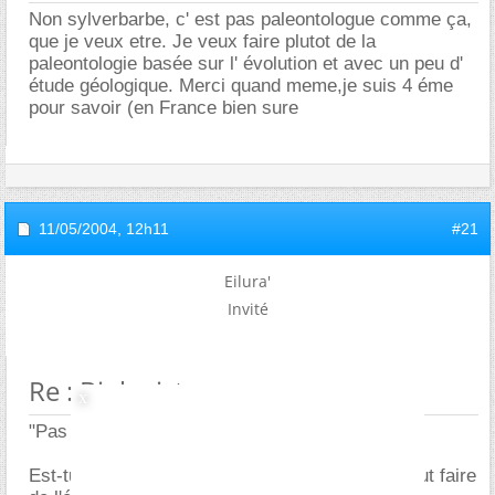
Non sylverbarbe, c' est pas paleontologue comme ça,
que je veux etre. Je veux faire plutot de la
paleontologie basée sur l' évolution et avec un peu d'
étude géologique. Merci quand meme,je suis 4 éme
pour savoir (en France bien sure
11/05/2004,
12h11
#21
Eilura'
Invité
Re : Biologiste
"Pas paléontologue comme ça"?
Est-tu sur de vouloir être paléontologue? On peut faire