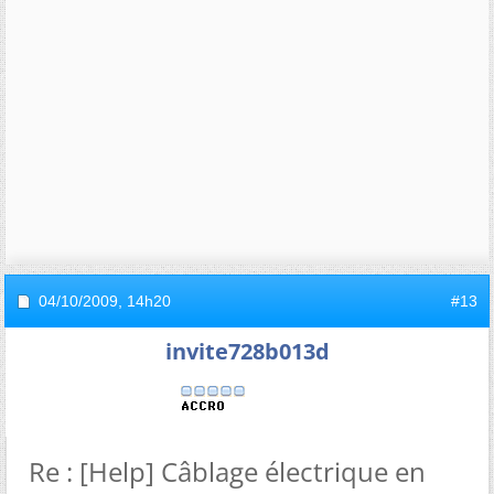
04/10/2009,
14h20
#13
invite728b013d
Re : [Help] Câblage électrique en