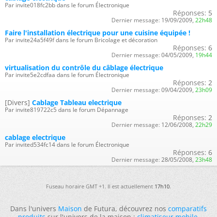
Par invite018fc2bb dans le forum Électronique
Réponses:
5
Dernier message:
19/09/2009,
22h48
Faire l'installation électrique pour une cuisine équipée !
Par invite24a5f49f dans le forum Bricolage et décoration
Réponses:
6
Dernier message:
04/05/2009,
19h44
virtualisation du contrôle du câblage électrique
Par invite5e2cdfaa dans le forum Électronique
Réponses:
2
Dernier message:
09/04/2009,
23h09
[Divers]
Cablage Tableau electrique
Par invite819722c5 dans le forum Dépannage
Réponses:
2
Dernier message:
12/06/2008,
22h29
cablage electrique
Par invited534fc14 dans le forum Électronique
Réponses:
6
Dernier message:
28/05/2008,
23h48
Fuseau horaire GMT +1. Il est actuellement
17h10
.
Dans l'univers
Maison
de Futura, découvrez nos
comparatifs
produits
sur l'univers de la maison :
climatiseur mobile
,