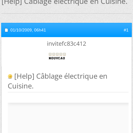
[Help] Câblage électrique en Cuisine.
01/10/2009,
06h41
#1
invitefc83c412
[Help] Câblage électrique en
Cuisine.