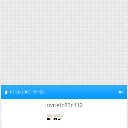
02/10/2009,
05h22
#4
invitefc83c412