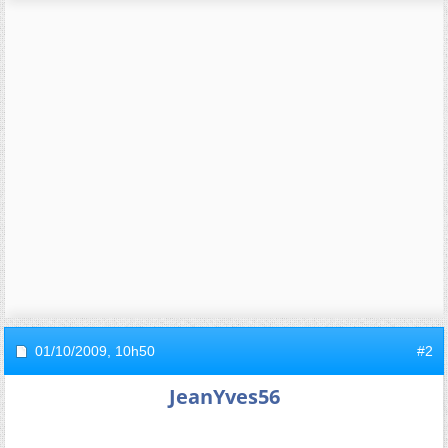
01/10/2009,
10h50
#2
JeanYves56