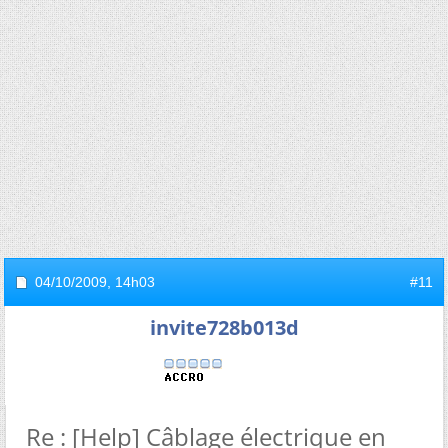
04/10/2009,
14h03
#11
invite728b013d
Re : [Help] Câblage électrique en