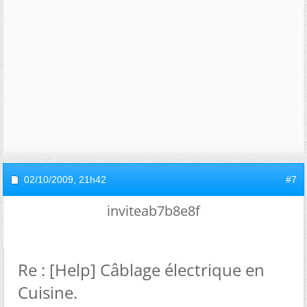
02/10/2009,
21h42
#7
inviteab7b8e8f
Re : [Help] Câblage électrique en
Cuisine.