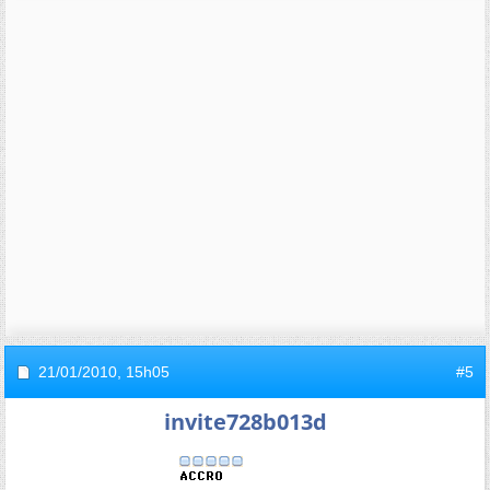
21/01/2010,
15h05
#5
invite728b013d