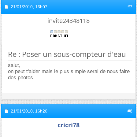
21/01/2010,
16h07
#7
invite24348118
Re : Poser un sous-compteur d'eau
salut,
on peut t'aider mais le plus simple serai de nous faire
des photos
21/01/2010,
16h20
#8
cricri78