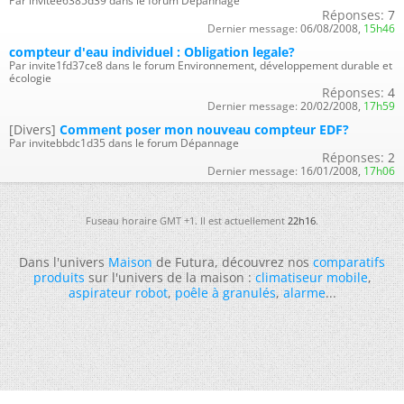
Par invitee6385d39 dans le forum Dépannage
Réponses:
7
Dernier message:
06/08/2008,
15h46
compteur d'eau individuel : Obligation legale?
Par invite1fd37ce8 dans le forum Environnement, développement durable et
écologie
Réponses:
4
Dernier message:
20/02/2008,
17h59
[Divers]
Comment poser mon nouveau compteur EDF?
Par invitebbdc1d35 dans le forum Dépannage
Réponses:
2
Dernier message:
16/01/2008,
17h06
Fuseau horaire GMT +1. Il est actuellement
22h16
.
Dans l'univers
Maison
de Futura, découvrez nos
comparatifs
produits
sur l'univers de la maison :
climatiseur mobile
,
aspirateur robot
,
poêle à granulés
,
alarme
...