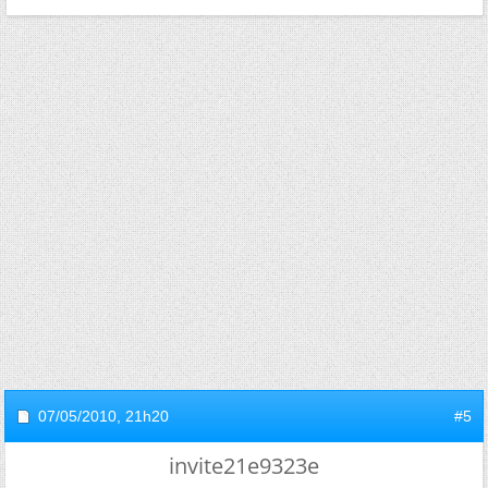
07/05/2010,
21h20
#5
invite21e9323e