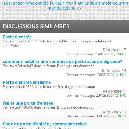
«
Evacuation vmc double flux sur mur
|
Un enduit simple pour un
mur de refend ?
»
DISCUSSIONS SIMILAIRES
Porte d'entrée
Par inviteb5b7c433 dans le forum Habitat bioclimatique, isolation et
chauffage
Réponses:
5
Dernier message:
14/03/2010,
15h03
comment installer une ventouse de porte avec un digicode?
Par invite9de4daf3 dans le forum Bricolage et décoration
Réponses:
12
Dernier message:
13/03/2010,
21h01
Porte d'entrée ancienne
Par invite6adc0800 dans le forum Bricolage et décoration
Réponses:
1
Dernier message:
29/12/2009,
21h40
régler une porte d'entrée
Par invite3110fa06 dans le forum Bricolage et décoration
Réponses:
2
Dernier message:
05/03/2009,
18h12
Code de porte d'entrée , commande relais
Par marc.suisse dans le forum Électronique