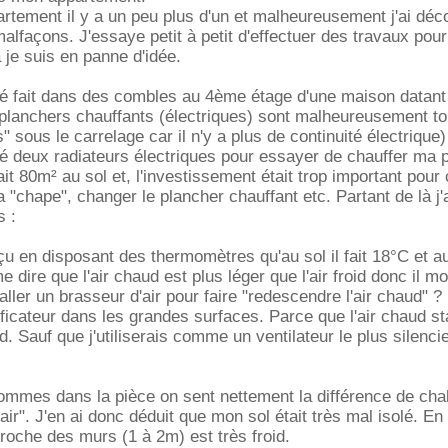
artement il y a un peu plus d'un et malheureusement j'ai déc
lfaçons. J'essaye petit à petit d'effectuer des travaux pour
à je suis en panne d'idée.
té fait dans des combles au 4ème étage d'une maison datant
planchers chauffants (électriques) sont malheureusement t
" sous le carrelage car il n'y a plus de continuité électrique)
allé deux radiateurs électriques pour essayer de chauffer ma 
fait 80m² au sol et, l'investissement était trop important pour
la "chape", changer le plancher chauffant etc. Partant de là j'
s :
çu en disposant des thermomètres qu'au sol il fait 18°C et a
 dire que l'air chaud est plus léger que l'air froid donc il mo
nstaller un brasseur d'air pour faire "redescendre l'air chaud" 
icateur dans les grandes surfaces. Parce que l'air chaud s
. Sauf que j'utiliserais comme un ventilateur le plus silenci
mmes dans la pièce on sent nettement la différence de chale
'air". J'en ai donc déduit que mon sol était très mal isolé. En 
proche des murs (1 à 2m) est très froid.