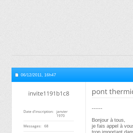
06/12/2011,
16h47
pont therm
invite1191b1c8
------
Date d'inscription
janvier
1970
Bonjour à tous,
je fais appel à vo
Messages
68
trop important da