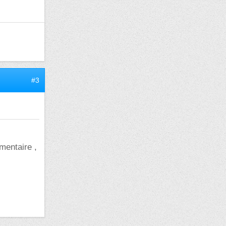
#3
émentaire ,