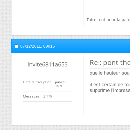
Faire tout pour la pai
07/12/2011,
09h15
Re : pont t
invite6811a653
quelle hauteur sou
Date d'inscription
janvier
il est certain de t
1970
supprime l'impressi
Messages
2 119