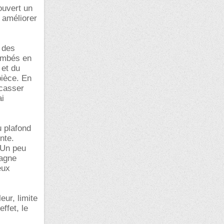
ouvert un
 améliorer
 des
ombés en
 et du
pièce. En
 casser
ai
u plafond
nte.
? Un peu
tagne
eux
ur, limite
effet, le