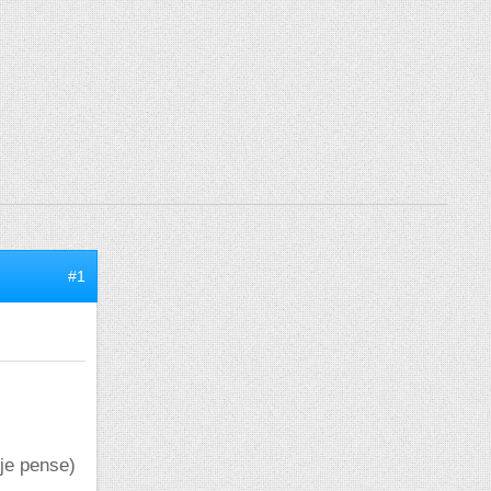
#1
 je pense)