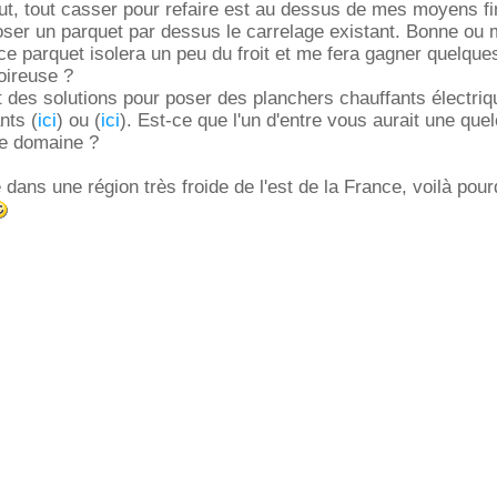
t, tout casser pour refaire est au dessus de mes moyens fi
oser un parquet par dessus le carrelage existant. Bonne ou
ce parquet isolera un peu du froit et me fera gagner quelque
foireuse ?
ait des solutions pour poser des planchers chauffants électri
nts (
ici
) ou (
ici
). Est-ce que l'un d'entre vous aurait une qu
e domaine ?
e dans une région très froide de l'est de la France, voilà pour