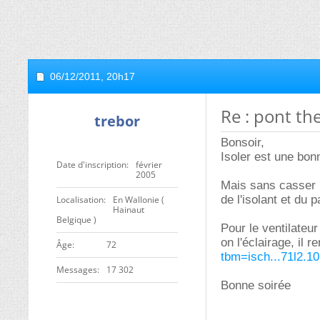
06/12/2011,
20h17
Re : pont t
trebor
Bonsoir,
Isoler est une bon
Date d'inscription
février
2005
Mais sans casser l
de l'isolant et du p
Localisation
En Wallonie (
Hainaut
Belgique )
Pour le ventilateu
on l'éclairage, il 
ge
72
tbm=isch...71l2.10
Messages
17 302
Bonne soirée