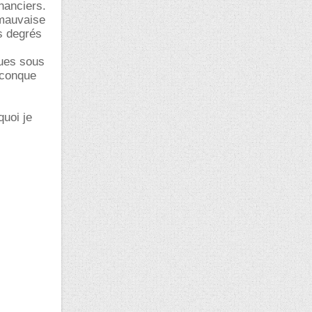
nanciers.
 mauvaise
s degrés
ques sous
elconque
quoi je