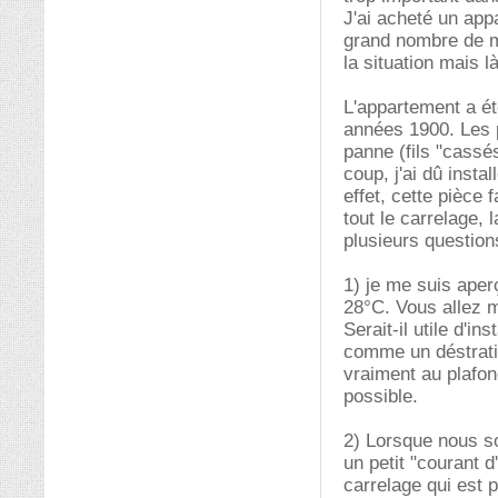
J'ai acheté un app
grand nombre de ma
la situation mais l
L'appartement a é
années 1900. Les 
panne (fils "cassés
coup, j'ai dû inst
effet, cette pièce 
tout le carrelage, 
plusieurs question
1) je me suis aper
28°C. Vous allez me
Serait-il utile d'i
comme un déstratif
vraiment au plafond
possible.
2) Lorsque nous so
un petit "courant d
carrelage qui est 