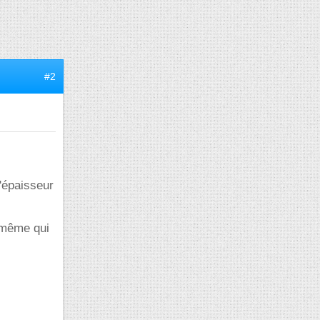
#2
'épaisseur
a même qui