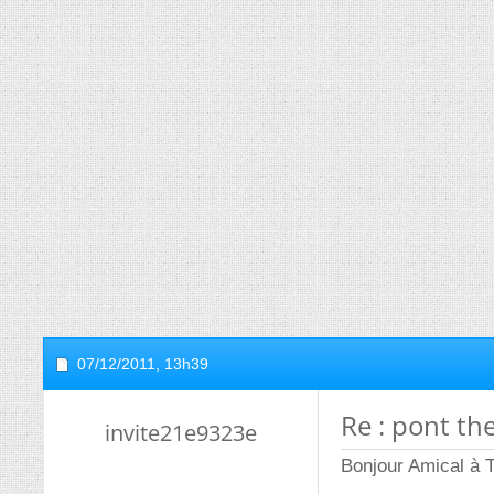
07/12/2011,
13h39
Re : pont t
invite21e9323e
Bonjour Amical à 