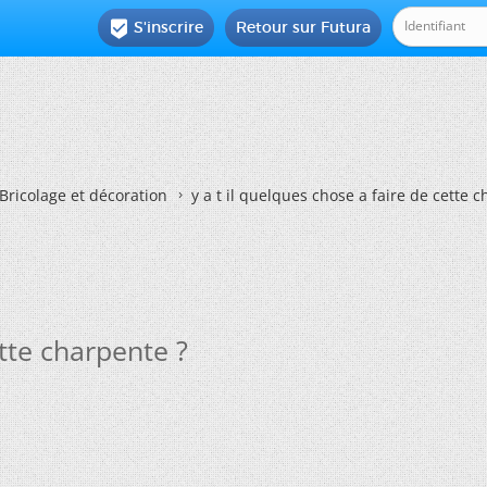
S'inscrire
Retour sur Futura

Bricolage et décoration
y a t il quelques chose a faire de cette 
ette charpente ?