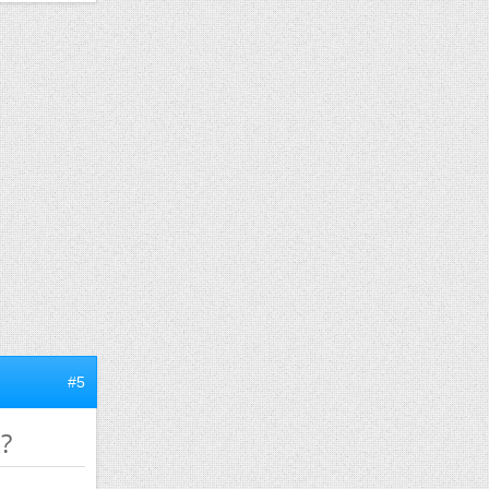
#5
 ?