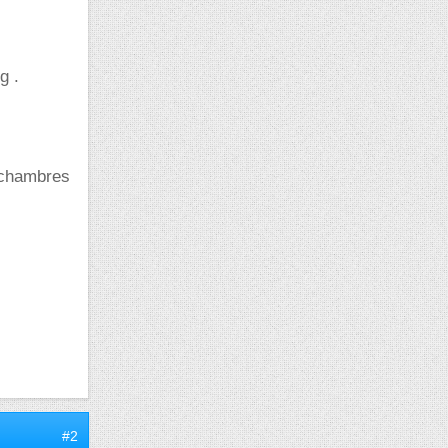
g .
s chambres
#2