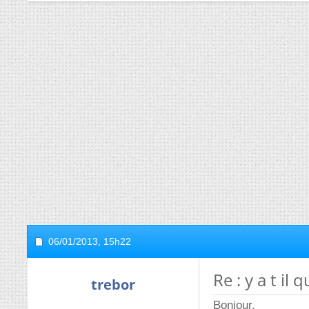
06/01/2013,
15h22
Re : y a t il
trebor
Bonjour,