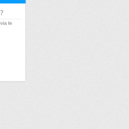
 ?
via le