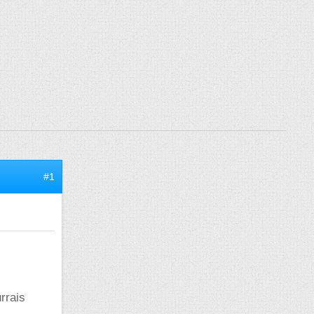
#1
rrais