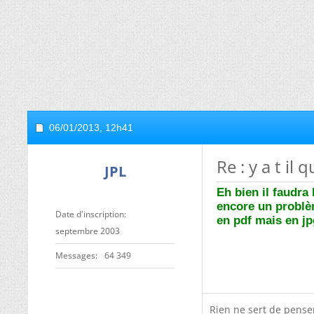
06/01/2013,
12h41
Re : y a t il
JPL
Eh bien il faudra
encore un problè
Date d'inscription
en pdf mais en jp
septembre 2003
Messages
64 349
Rien ne sert de penser,