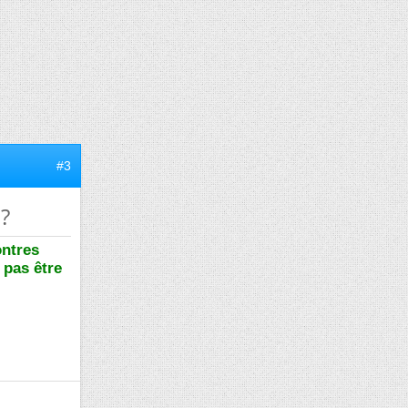
#3
 ?
ontres
 pas être