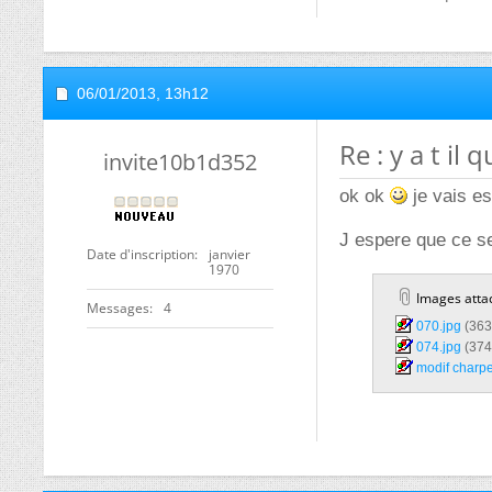
06/01/2013,
13h12
Re : y a t il
invite10b1d352
ok ok
je vais es
J espere que ce s
Date d'inscription
janvier
1970
Images atta
Messages
4
070.jpg‎
(363
074.jpg‎
(374
modif charpe