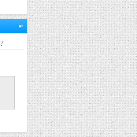
#4
 ?