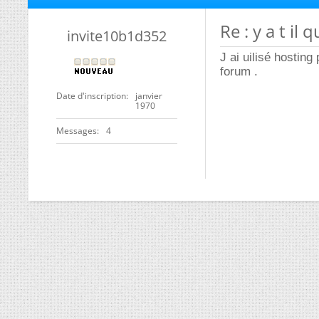
Re : y a t il
invite10b1d352
J ai uilisé hosting
forum .
Date d'inscription
janvier
1970
Messages
4