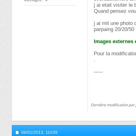
j ai etait visiter l
Quand pensez vous
j ai mit une photo
parpaing 20/20/50
Images externes 
Pour la modificati
.
-----
Dernière modification par 
06/01/2013,
11h39