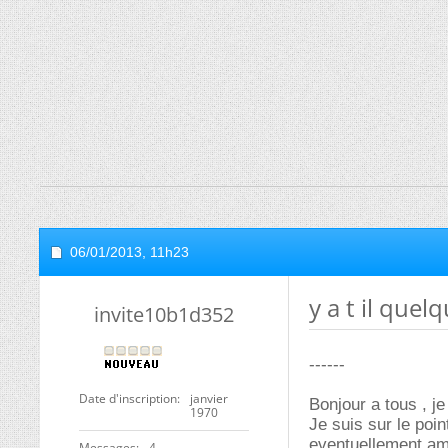
06/01/2013,
11h23
y a t il quel
invite10b1d352
------
Date d'inscription
janvier
Bonjour a tous , j
1970
Je suis sur le poi
eventuellement am
Messages
4