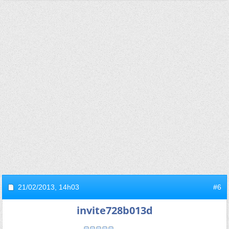
21/02/2013,
14h03
#6
invite728b013d