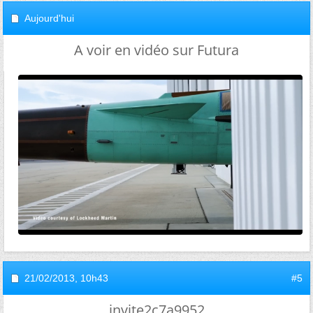
Aujourd'hui
A voir en vidéo sur Futura
21/02/2013,
10h43
#5
invite2c7a9952