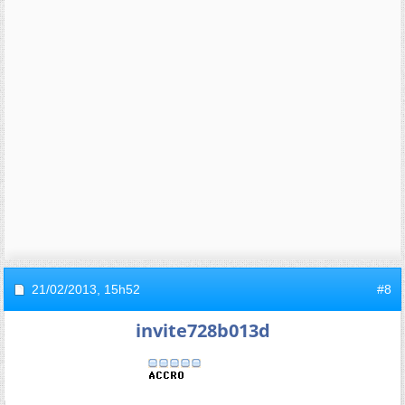
21/02/2013,
15h52
#8
invite728b013d