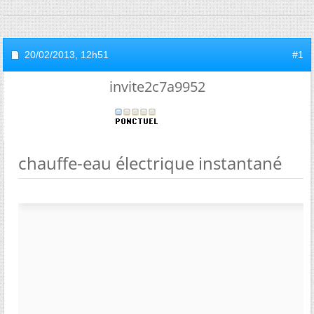
20/02/2013,
12h51
#1
invite2c7a9952
chauffe-eau électrique instantané