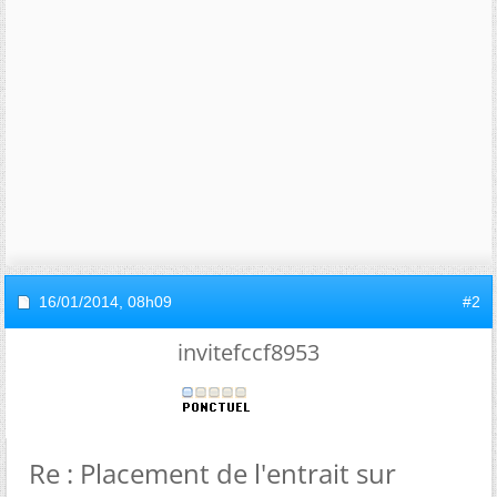
16/01/2014,
08h09
#2
invitefccf8953
Re : Placement de l'entrait sur