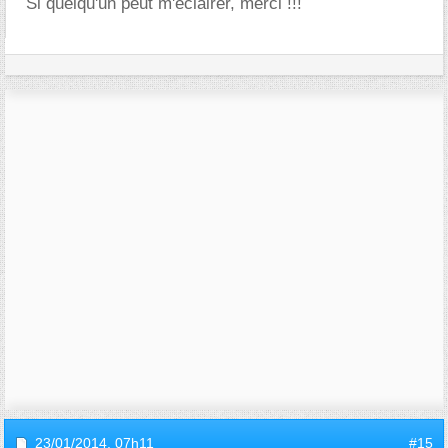
Si quelqu'un peut m'éclairer, merci !!!
23/01/2014,
07h11
#15