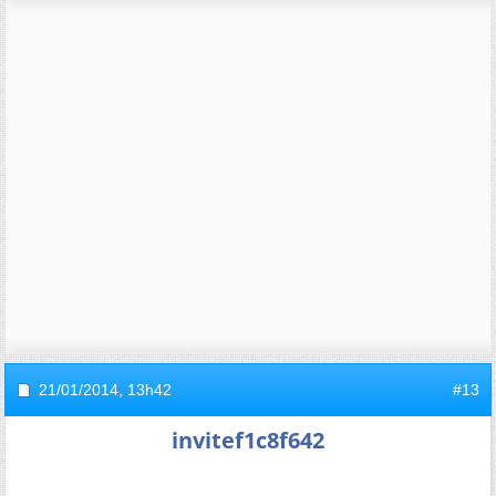
21/01/2014,
13h42
#13
invitef1c8f642