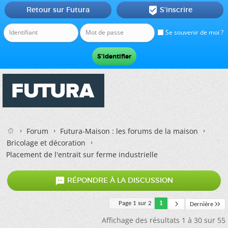
Retour sur Futura
S'inscrire

Se souvenir de moi ?
Forum
Futura-Maison : les forums de la maison
Bricolage et décoration
Placement de l'entrait sur ferme industrielle

RÉPONDRE À LA DISCUSSION
Page 1 sur 2
1
Dernière
Affichage des résultats 1 à 30 sur 55