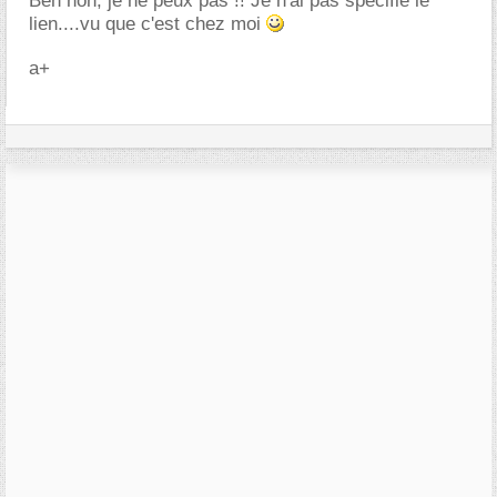
Ben non, je ne peux pas !! Je n'ai pas spécifié le
lien....vu que c'est chez moi
a+