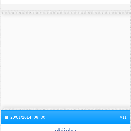
20/01/2014,
08h30
#11
obijoba