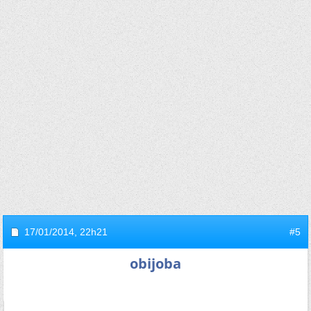
17/01/2014,
22h21
#5
obijoba