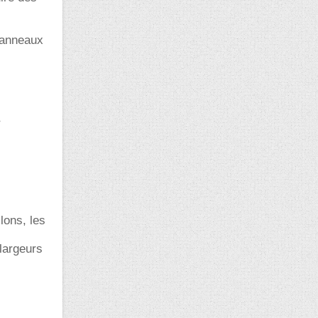
panneaux
r
lons, les
 largeurs