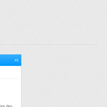
#1
ire des