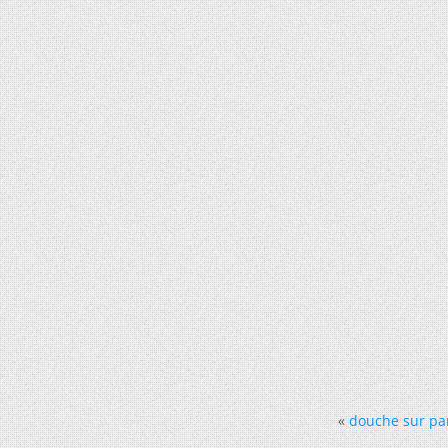
«
douche sur p