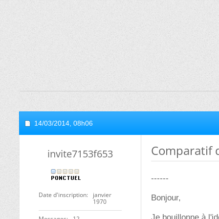
14/03/2014,
08h06
Comparatif 
invite7153f653
------
Date d'inscription
janvier
Bonjour,
1970
Je bouillonne à l'
Messages
12