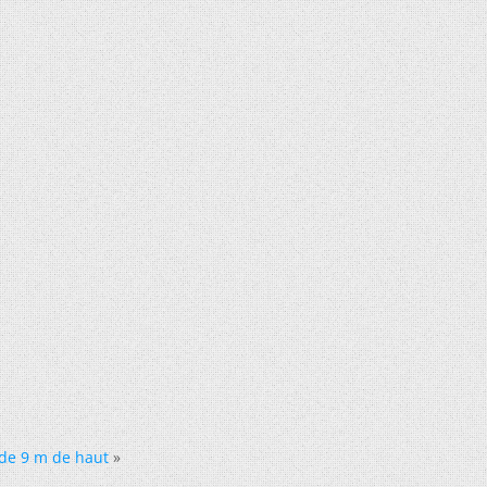
 de 9 m de haut
»