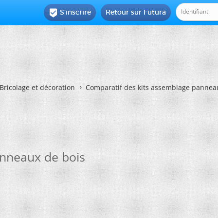
S'inscrire
Retour sur Futura

Bricolage et décoration
Comparatif des kits assemblage pannea
anneaux de bois