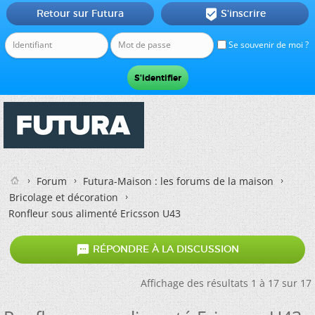
Retour sur Futura
S'inscrire

Se souvenir de moi ?
Forum
Futura-Maison : les forums de la maison
Bricolage et décoration
Ronfleur sous alimenté Ericsson U43

RÉPONDRE À LA DISCUSSION
Affichage des résultats 1 à 17 sur 17