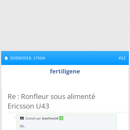
02/09/2019,
17h04
#12
fertiligene
Re : Ronfleur sous alimenté
Ericsson U43
Envoyé par
JeanYves56
Re ,