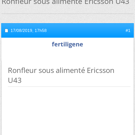
Ronfleur sous alimenté Ericsson U43
17/08/2019,
17h58
#1
fertiligene
Ronfleur sous alimenté Ericsson
U43