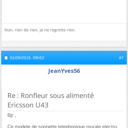
Non, rien de rien, je ne regrette rien.
01/09/2019,
09h52
#7
JeanYves56
Re : Ronfleur sous alimenté
Ericsson U43
Bjr ,
Ce modele de sonnette telephonique murale electro