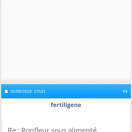
31/08/2019,
17h31
#4
fertiligene
Re : Ronfleur sous alimenté