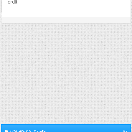
crdlt
02/09/2019,
07h49
#7