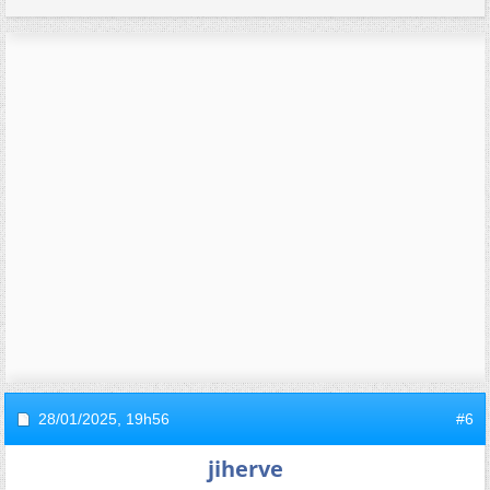
28/01/2025,
19h56
#6
jiherve