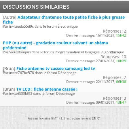
DISCUSSIONS SIMILAIRES
[Autre]
Adaptateur d'antenne toute petite fiche à plus grosse
fiche
Par inviteeda55d9c dans le forum Électronique
Réponses:
2
Dernier message:
16/11/2021,
15h42
PHP (ou autre) - gradation couleur suivant un shéma
préderminé
Par VieuxRouquin dans le forum Programmation et langages, Algorithmique
Réponses:
10
Dernier message:
27/03/2021,
10h29
[Brun]
Fiche antenne tv cassée samsung led tv
Par invite767be578 dans le forum Dépannage
Réponses:
7
Dernier message:
22/11/2017,
06h38
[Brun]
TV LCD : fiche antenne cassée !
Par invite838fbf93 dans le forum Dépannage
Réponses:
3
Dernier message:
09/01/2011,
13h47
Fuseau horaire GMT +1. Il est actuellement
21h01
.