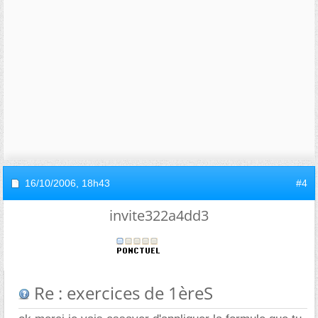
16/10/2006,
18h43
#4
invite322a4dd3
Re : exercices de 1èreS