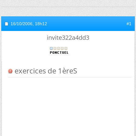
16/10/2006,
18h12
#1
invite322a4dd3
exercices de 1èreS