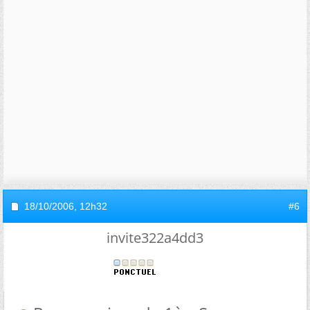
18/10/2006,
12h32
#6
invite322a4dd3