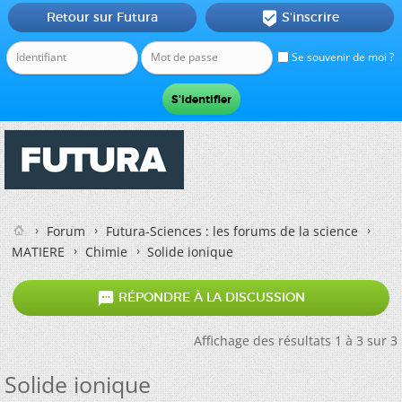
Retour sur Futura
S'inscrire

Se souvenir de moi ?
Forum
Futura-Sciences : les forums de la science
MATIERE
Chimie
Solide ionique

RÉPONDRE À LA DISCUSSION
Affichage des résultats 1 à 3 sur 3
Solide ionique