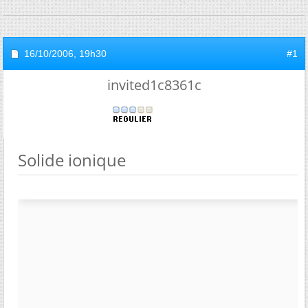
16/10/2006,
19h30
#1
invited1c8361c
Solide ionique