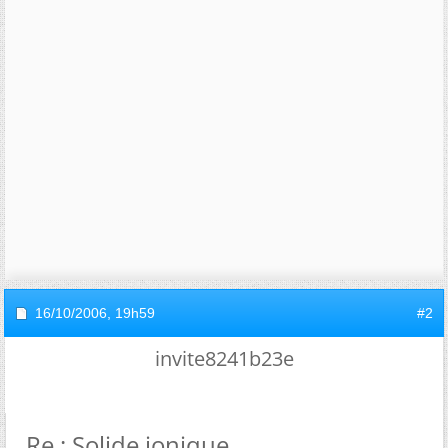
16/10/2006,
19h59
#2
invite8241b23e
Re : Solide ionique