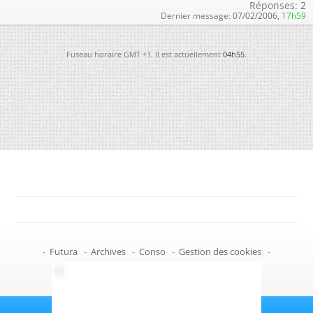
Réponses:
2
Dernier message:
07/02/2006,
17h59
Fuseau horaire GMT +1. Il est actuellement
04h55
.
-
Futura
-
Archives
-
Conso
-
Gestion des cookies
-
Politique de confidentialité
-
Haut de page