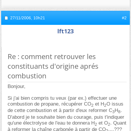
27/11/2006,
10h21
#2
lft123
Re : comment retrouver les
constituants d'origine aprés
combustion
Bonjour,
Si j'ai bien compris tu veux (par ex.) effectuer une
combustion de propane, récupérer CO
et H
O issus
2
2
de cette combustion et à partir d'eux reformer C
H
.
3
8
D'abord je te souhaite bien du courage, puis t'indiquer
qu'une électrolyse de l'eau te donnera H
et O
. Quant
2
2
à reformer la chaîne carbonée à partir de CO
....???
2